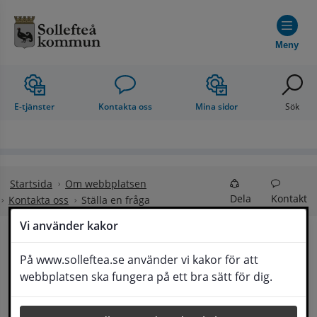
Hoppa till innehåll
Meny
E-tjänster
Kontakta oss
Mina sidor
Sök
Startsida
Om webbplatsen
Dela
Kontakt
Kontakta oss
Ställa en fråga
Vi använder kakor
Ställa en fråga
På www.solleftea.se använder vi kakor för att
Lyssna
webbplatsen ska fungera på ett bra sätt för dig.
Om din fråga är omfattande kan det bli aktuellt 
för Medborgarservice att själv få frågan 