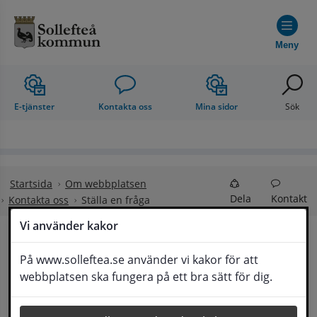
Hoppa till innehåll
Meny
E-tjänster
Kontakta oss
Mina sidor
Sök
Startsida
Om webbplatsen
Dela
Kontakt
Kontakta oss
Ställa en fråga
Vi använder kakor
Ställa en fråga
På www.solleftea.se använder vi kakor för att
Lyssna
webbplatsen ska fungera på ett bra sätt för dig.
Om din fråga är omfattande kan det bli aktuellt 
för Medborgarservice att själv få frågan 