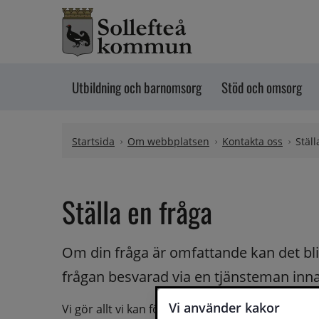
Hoppa till innehåll
Utbildning och barnomsorg
Stöd och omsorg
Startsida
Om webbplatsen
Kontakta oss
Ställ
Ställa en fråga
Om din fråga är omfattande kan det bli a
frågan besvarad via en tjänsteman innan 
Vi använder kakor
Vi gör allt vi kan för att du ska få hjälp och svar 