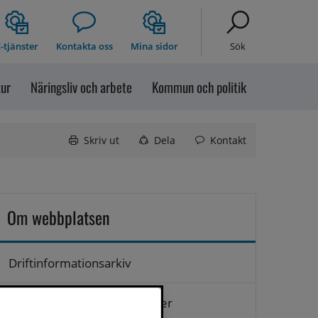
-tjänster
Kontakta oss
Mina sidor
Sök
tur
Näringsliv och arbete
Kommun och politik
Skriv ut
Dela
Kontakt
Om webbplatsen
Driftinformationsarkiv
Hantering av personuppgifter