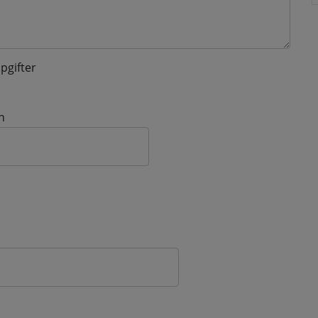
pgifter
n