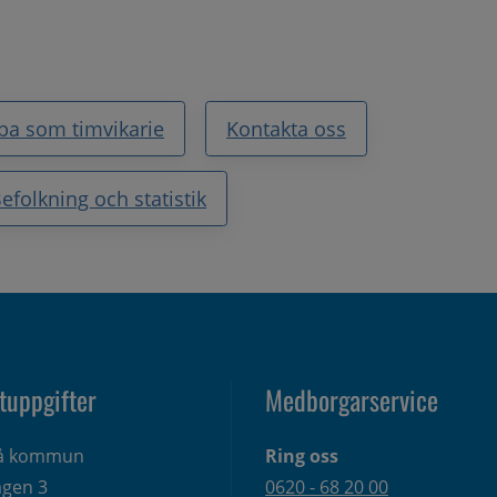
ba som timvikarie
Kontakta oss
efolkning och statistik
tuppgifter
Medborgarservice
eå kommun
Ring oss
gen 3 
0620 - 68 20 00