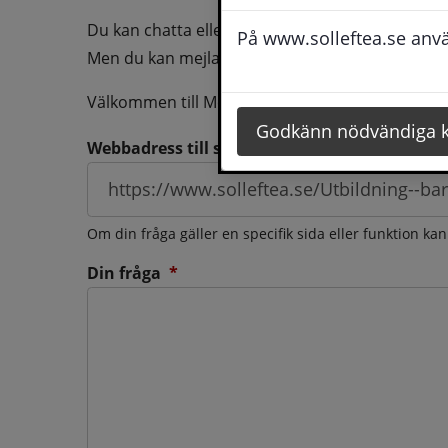
Du kan chatta eller ringa oss med din fråga så b
På www.solleftea.se använ
Men du kan mejla oss din fråga dygnt runt och d
Välkommen till Medborgarservice!
Godkänn nödvändiga 
Webbadress till sidan som frågan berör
Om din fråga gäller en specifik sida eller funktion ka
(obligatorisk)
Din fråga
*