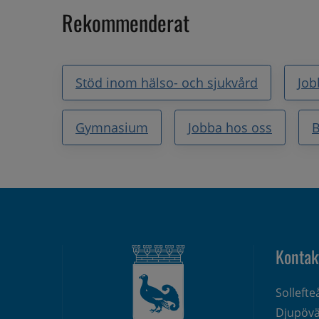
Rekommenderat
Stöd inom hälso- och sjukvård
Job
Gymnasium
Jobba hos oss
B
Kontak
Solleft
Djupövä