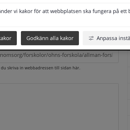
esvarar vi dig så snabbt som möjligt under arbetstid. 
der vi kakor för att webbplatsen ska fungera på ett br
u få svaret inom 2 - 4 arbetsdagar.
kakor
Godkänn alla kakor
Anpassa instä
n du skriva in webbadressen till sidan här.