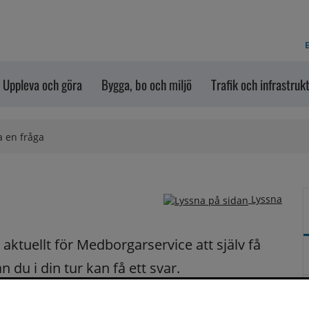
E
Uppleva och göra
Bygga, bo och miljö
Trafik och infrastruk
a en fråga
Lyssna
ktuellt för Medborgarservice att själv få 
du i din tur kan få ett svar.
på dina frågor fortast möjligt.