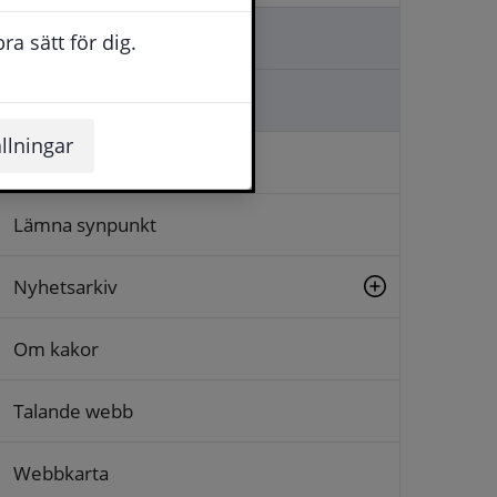
Kontakta oss
a sätt för dig.
Ställa en fråga
llningar
Logga in
Lämna synpunkt
Nyhetsarkiv
Om kakor
Talande webb
Webbkarta