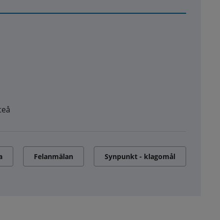
teå
a
Felanmälan
Synpunkt - klagomål