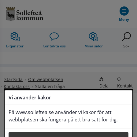
Hoppa till innehåll
Meny
E-tjänster
Kontakta oss
Mina sidor
Sök
Startsida
Om webbplatsen
Dela
Kontakt
Kontakta oss
Ställa en fråga
Vi använder kakor
Ställa en fråga
På www.solleftea.se använder vi kakor för att
Lyssna
webbplatsen ska fungera på ett bra sätt för dig.
Om din fråga är omfattande kan det bli aktuellt 
för Medborgarservice att själv få frågan 