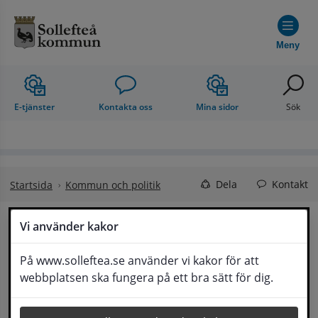
Hoppa till innehåll
Meny
E-tjänster
Kontakta oss
Mina sidor
Sök
Dela
Kontakt
Startsida
Kommun och politik
Vi använder kakor
Bron över Faxälven 
Lyssna
På www.solleftea.se använder vi kakor för att
öppen för gång- och cykeltrafik
webbplatsen ska fungera på ett bra sätt för dig.
Bron över Faxälven i Ramsele öppnar för gång- 