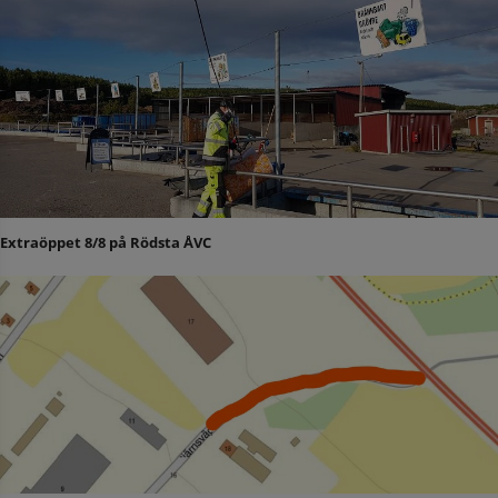
Extraöppet 8/8 på Rödsta ÅVC