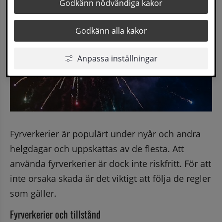
Godkänn nödvändiga kakor
Godkänn alla kakor
Anpassa inställningar
Fyrverkerier är populärt under nyår och andra 
helgdagar och uppskattas av de flesta. Att 
använda fyrverkerier är dock inte riskfritt. För att 
inte orsaka skada är det viktigt att följa de regler 
som gäller.
Fyrverkerier och tillstånd