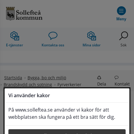
Hoppa till innehåll
Meny
E-tjänster
Kontakta oss
Mina sidor
Sök
Startsida
Bygga, bo och miljö
Dela
Kontakt
Brandskydd och sotning
Fyrverkerier
Vi använder kakor
Fyrverkerier
På www.solleftea.se använder vi kakor för att
Lyssna
webbplatsen ska fungera på ett bra sätt för dig.