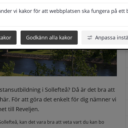
der vi kakor för att webbplatsen ska fungera på ett br
kakor
Godkänn alla kakor
Anpassa instä
tansutbildning i Sollefteå? Då är det bra att 
är. För att göra det enkelt för dig nämner vi 
t till Reveljen.
Sollefteå, kan det vara bra att veta vart du kan bo 