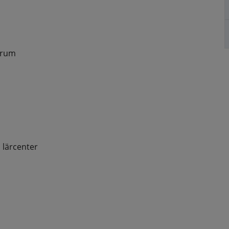
ntrum
s lärcenter