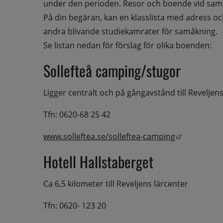
under den perioden. Resor och boende vid sam
På din begäran, kan en klasslista med adress oc
andra blivande studiekamrater för samåkning.
Se listan nedan för förslag för olika boenden:
Sollefteå camping/stugor
Ligger centralt och på gångavstånd till Reveljen
Tfn: 0620-68 25 42
Länk till a
www.solleftea.se/solleftea-camping
Hotell Hallstaberget
Ca 6,5 kilometer till Reveljens lärcenter
Tfn: 0620- 123 20