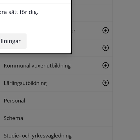
a sätt för dig.
Betyg och betygsbeställning
Gymnasiala yrkesutbildningar
llningar
Högskola och universitet
Kommunal vuxenutbildning
Lärlingsutbildning
Personal
Schema
Studie- och yrkesvägledning