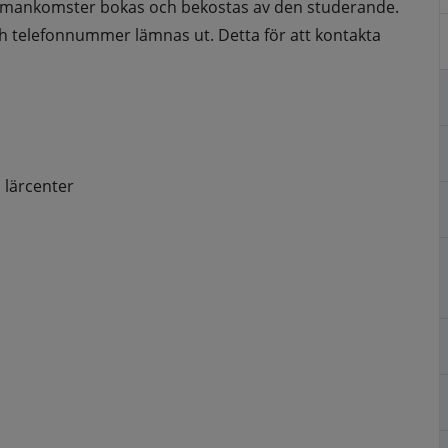
mankomster bokas och bekostas av den studerande. 
h telefonnummer lämnas ut. Detta för att kontakta 
s lärcenter
nnan webbplats, öppnas i nytt fönster.