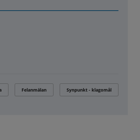
a
Felanmälan
Synpunkt - klagomål