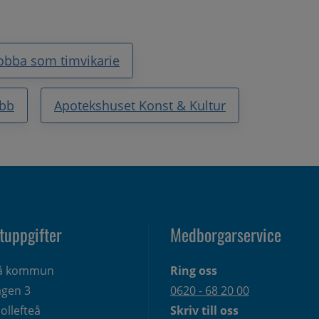
obba som timvikarie
bb
Apotekshuset Konst & Kultur
tuppgifter
Medborgarservice
eå kommun
Ring oss
gen 3 
0620 - 68 20 00
ollefteå
Skriv till oss