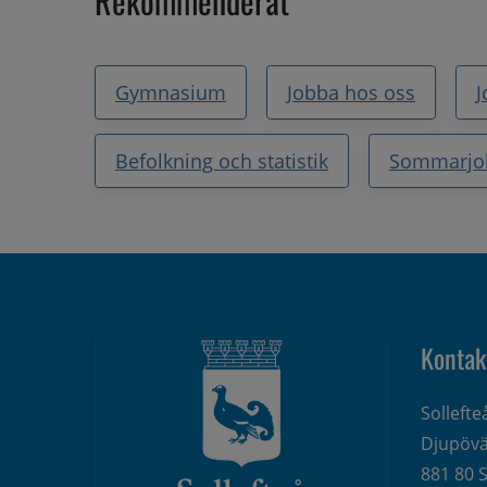
Rekommenderat
Gymnasium
Jobba hos oss
J
Befolkning och statistik
Sommarjo
Kontak
Solleft
Djupövä
881 80 S