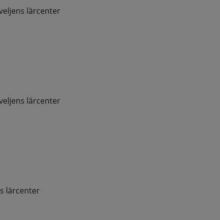
veljens lärcenter
 öppnas i nytt fönster.
veljens lärcenter
s lärcenter