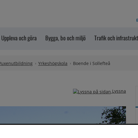
E
Uppleva och göra
Bygga, bo och miljö
Trafik och infrastruk
Vuxenutbildning
Yrkeshögskola
Boende i Sollefteå
Lyssna