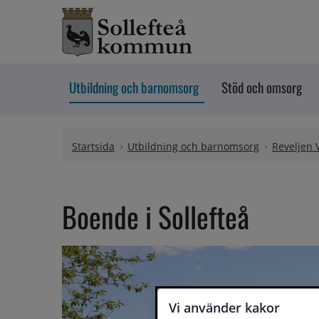
Hoppa till innehåll
Utbildning och barnomsorg
Stöd och omsorg
Startsida
Utbildning och barnomsorg
Reveljen 
Boende i Sollefteå
Vi använder kakor