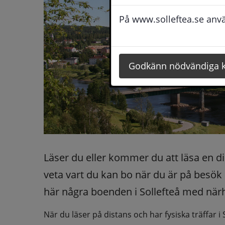
På www.solleftea.se använ
Godkänn nödvändiga 
Läser du eller kommer du att läsa en dis
veta vart du kan bo när du är på besök h
här några boenden i Sollefteå med närhe
När du läser på distans och har fysiska träffar i 