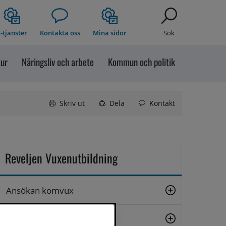
-tjänster
Kontakta oss
Mina sidor
Sök
tur
Näringsliv och arbete
Kommun och politik
Skriv ut
Dela
Kontakt
Reveljen Vuxenutbildning
Ansökan komvux
Att studera på Reveljen