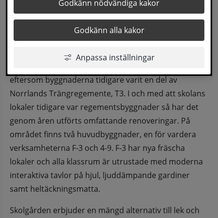
Nipanskolan är belägen norr om 
Godkänn nödvändiga kakor
Ångermanälven i nära anslutning till centrala 
Godkänn alla kakor
Sollefteå. Skolan huserar elever från 
förskoleklass till årskurs 9.
Anpassa inställningar
Skolan invigdes 1996 och har en speciell arkitektur 
eftersom byggnaderna tidigare varit en del av 
Norrlands Trängregemente, T3. I och med att skolans 
lokaler tidigare var regementsbyggnader så har det 
genom åren utförts omfattande renoveringar. På 
området finns två huvudbyggnader, en för vardera 
verksamheterna F-3 och 4-9. F-3 har nya fräscha 
lokaler och alla klassrum är utrustade med moderna 
interaktiva tavlor på hjul, ljuddämpande gardiner 
samt heltäckningsmatta. 
Skolgården erbjuder en mängd alternativ till lek och 