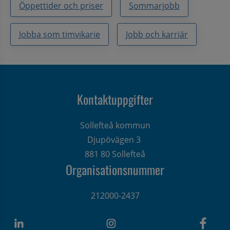
Öppettider och priser
Sommarjobb
Jobba som timvikarie
Jobb och karriär
Kontaktuppgifter
Sollefteå kommun
Djupövägen 3 
881 80 Sollefteå
Organisationsnummer
212000-2437