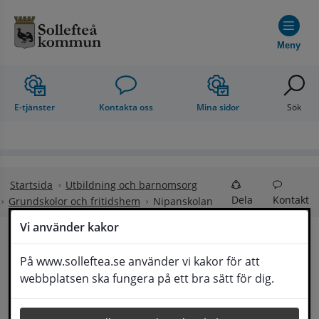
Hoppa till innehåll
Meny
E-tjänster
Kontakta oss
Mina sidor
Sök
Startsida
Utbildning och barnomsorg
Dela
Kontakt
Grundskolor och fritidshem
Nipanskolan
Vi använder kakor
Välkommen till 
På www.solleftea.se använder vi kakor för att
Lyssna
webbplatsen ska fungera på ett bra sätt för dig.
Nipanskolan!