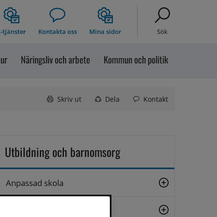
-tjänster
Kontakta oss
Mina sidor
Sök
tur
Näringsliv och arbete
Kommun och politik
Skriv ut
Dela
Kontakt
Utbildning och barnomsorg
Anpassad skola
Centrala elevhälsan