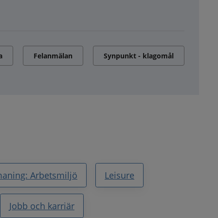
a
Felanmälan
Synpunkt - klagomål
aning: Arbetsmiljö
Leisure
Jobb och karriär