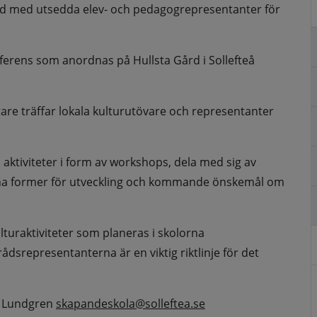
råd med utsedda elev- och pedagogrepresentanter för 
rens som anordnas på Hullsta Gård i Sollefteå 
re träffar lokala kulturutövare och representanter 
 aktiviteter i form av workshops, dela med sig av 
inna former för utveckling och kommande önskemål om 
lturaktiviteter som planeras i skolorna 
srepresentanterna är en viktig riktlinje för det 
 Lundgren 
skapandeskola@solleftea.se