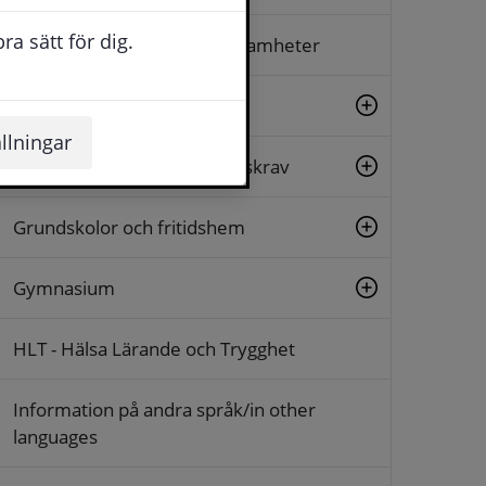
a sätt för dig.
Friskolor och enskilda verksamheter
Förskolor
llningar
Försäkringar och ersättningskrav
Grundskolor och fritidshem
Gymnasium
HLT - Hälsa Lärande och Trygghet
Information på andra språk/in other
languages