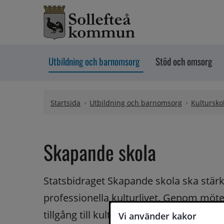
Hoppa till innehåll
Utbildning och barnomsorg
Stöd och omsorg
Startsida
Utbildning och barnomsorg
Kultursko
Skapande skola
Statsbidraget Skapande skola ska stär
professionella kulturlivet. Genom möten
tillgång till kulturens alla uttrycksform
Vi använder kakor