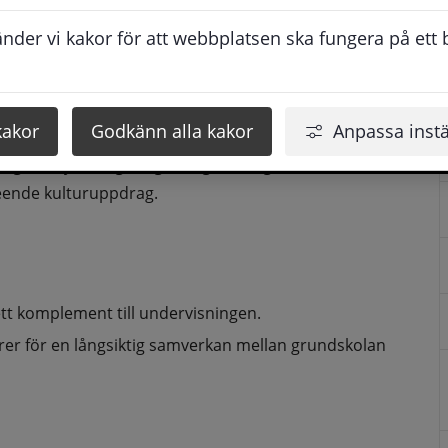
kultur
der vi kakor för att webbplatsen ska fungera på ett br
alla uttrycksformer, och att deras möjligheter till eget 
kakor
Godkänn alla kakor
Anpassa instä
nskapsmålet i högre grad.
rliga uttryck långsiktigt integreras i grundskolan med 
eende kulturuppdrag.
tt komplement till undervisningen.
rer för en långsiktig samverkan mellan grundskolan 