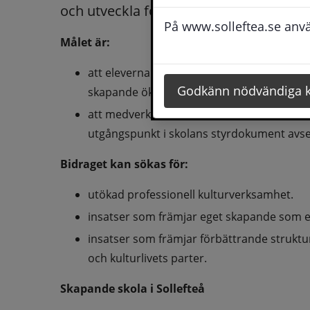
och utveckla förståelse för konst- och 
På www.solleftea.se använ
Målet är:
att eleverna skall få tillgång till kulturens 
Godkänn nödvändiga 
skapande ökar, vilket bidrar till att nå ku
att medverka till att kulturella och konstnä
utgångspunkt i skolans styrdokument avs
Bidraget kan sökas för: 
utökad professionell kulturverksamhet.
insatser som främjar eget skapande som e
insatser som främjar förbättrande struktu
och kulturlivets parter.
Skapande skola i Sollefteå