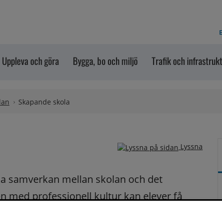
E
Uppleva och göra
Bygga, bo och miljö
Trafik och infrastruk
lan
Skapande skola
Lyssna
ka samverkan mellan skolan och det 
 med professionell kultur kan elever få 
er, utveckla sitt eget skapande och uppleva 