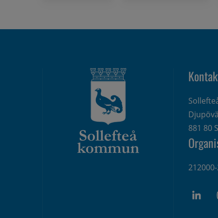
Kontak
Solleft
Djupövä
881 80 S
Organi
212000-