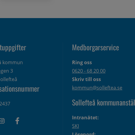
tuppgifter
Medborgarservice
eå kommun
Ring oss
gen 3 
0620 - 68 20 00
ollefteå
Skriv till oss
sationsnummer
kommun@solleftea.se
Sollefteå kommunanstäl
2437
Intranätet:
SKI
Lösenord: