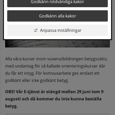
Godkänn nödvändiga kakor
Godkänn alla kakor
Anpassa inställningar
Alla våra kurser inom vuxenutbildningen betygssätts, 
med undantag för så kallade orienteringskurser där 
du får ett intyg. För komvuxarbete ges endast ett 
godkänt eller icke godkänt betyg.
OBS! Vår E-tjänst är stängd mellan 29 juni tom 9 
augusti och då kommer du inte kunna beställa 
betyg.