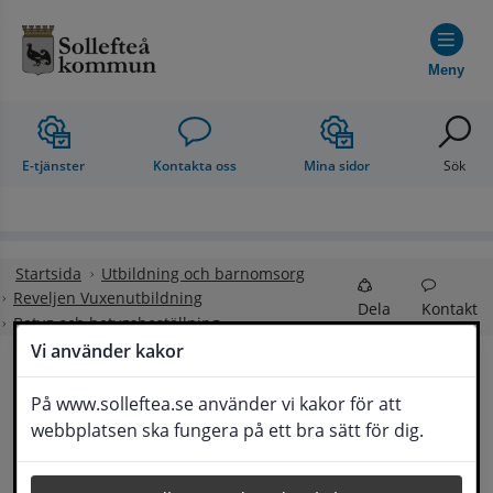
Hoppa till innehåll
Meny
E-tjänster
Kontakta oss
Mina sidor
Sök
Startsida
Utbildning och barnomsorg
Reveljen Vuxenutbildning
Dela
Kontakt
Betyg och betygsbeställning
Vi använder kakor
Betyg och 
På www.solleftea.se använder vi kakor för att
Lyssna
webbplatsen ska fungera på ett bra sätt för dig.
betygsbeställning