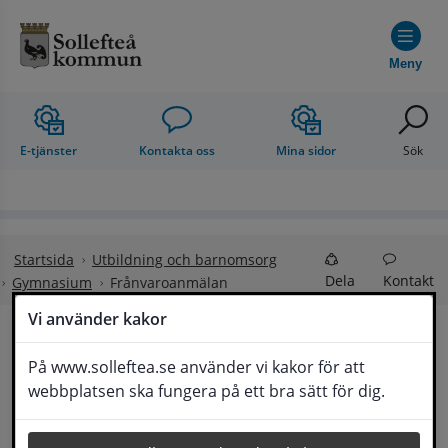
Hoppa till innehåll
Meny
E-tjänster
Kontakta oss
Mina sidor
Sök
Startsida
Utbildning och barnomsorg
Dela
Kontakt
Gymnasium
Frånvaroanmälan
Vi använder kakor
Frånvaroanmälan
På www.solleftea.se använder vi kakor för att
Lyssna
webbplatsen ska fungera på ett bra sätt för dig.
Information till vårdnadshavare och elever vid 
Sollefteå