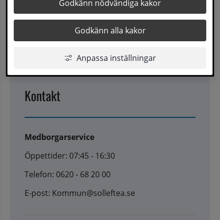
Godkänn nödvändiga kakor
Godkänn alla kakor
Senast uppdaterad
9 september 2025
Anpassa inställningar
Kontakt
Medborgarservice
Öppettider: 07:45 - 16:30
Telefon: 0620 - 68 20 00
E-post: Kommun@solleftea.se