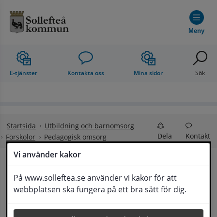
Hoppa till innehåll
Meny
E-tjänster
Kontakta oss
Mina sidor
Sök
Startsida
Utbildning och barnomsorg
Dela
Kontakt
Förskolor
Pedagogisk omsorg
Vi använder kakor
Pedagogisk omsorg
På www.solleftea.se använder vi kakor för att
Lyssna
webbplatsen ska fungera på ett bra sätt för dig.
Kontakta kommunens barnomsorgshandläggare för 
information 
0620-68 20 23