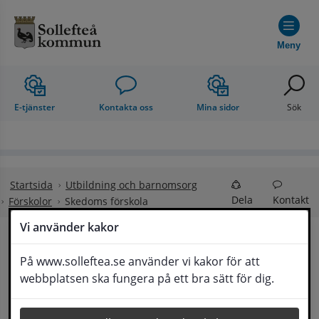
Hoppa till innehåll
Meny
E-tjänster
Kontakta oss
Mina sidor
Sök
Startsida
Utbildning och barnomsorg
Dela
Kontakt
Förskolor
Skedoms förskola
Vi använder kakor
Välkommen till 
På www.solleftea.se använder vi kakor för att
Lyssna
webbplatsen ska fungera på ett bra sätt för dig.
Skedoms förskola!