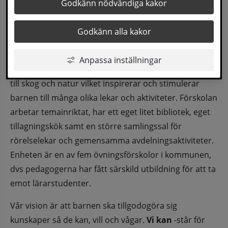
Skedoms förskola ligger i utkanten av ett 
Godkänn nödvändiga kakor
villaområde på Remslesidan med cirka 3 
Godkänn alla kakor
kilometers promenadavstånd till Sollefteå 
centrum.
Anpassa inställningar
Utemiljön är variationsrik med stora ytor samt närhet 
till skog och natur vilket inspirerar och stimulerar 
barnen till många olika lekar och aktiviteter. Förskolan 
arbetar temainriktat, har ett eget litet bibliotek, eget 
tillagningskök samt en större samlingssal för 
rörelselekar och gemensamma avdelningsaktiviteter. 
Enheten är en av fem övningsförskolor i kommunen, 
dvs pedagogerna har fått särskild utbildning för att ta 
emot lärarstudenter.
Vår vision är att barnen ska tillgodogöra sig 
kunskaper så de kan, vill och vågar. 
Vi kan
 -står för 