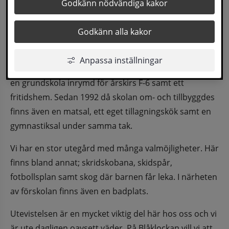
Förskolan Blåklockan är integrerad i Kalknäs 
Godkänn nödvändiga kakor
skola, cirka 3 mil sydost om Sollefteå i 
Godkänn alla kakor
naturskön och lantlig miljö.
Blåklockans förskola omfattar en avdelning med cirka 
Anpassa inställningar
20 barn i åldrarna 1-5 år. I samma byggnad finns även 
en grundskola inrymd för årskirs F-6 samt ett 
fritidshem. Sedan 1992 då skolan om- och tillbyggdes 
finns även en matsal, ett eget tillagningskök samt en 
gymnastiksal under samma tak.
Vi har en stor utegård med många valmöjligheter. Här 
finns bland annat; skridskobana, skidspår, 
fotbollsplan samt skog där barnen får leka. I närheten 
av förskolan finns även en badplats.
Utevistelsen är en mycket viktig del här hos oss och vi 
är ute dagligen oavsett väder. På Blåklockan vill vi att 