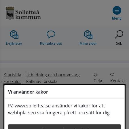
Hoppa till innehåll
Meny
E-tjänster
Kontakta oss
Mina sidor
Sök
Startsida
Utbildning och barnomsorg
Dela
Kontakt
Förskolor
Kalknäs förskola
Vi använder kakor
Välkommen till 
På www.solleftea.se använder vi kakor för att
Lyssna
webbplatsen ska fungera på ett bra sätt för dig.
Blåklockans förskola i Kalknäs!