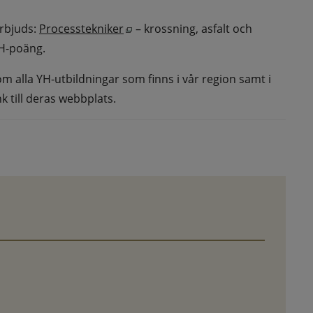
Öppnas i nytt fönster.
bjuds: 
Processtekniker
 – krossning, asfalt och 
 i nytt fönster.
YH-poäng.
 alla YH-utbildningar som finns i vår region samt i 
k till deras webbplats.