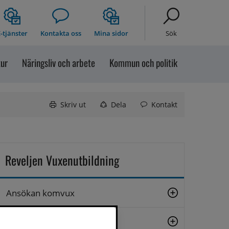
-tjänster
Kontakta oss
Mina sidor
Sök
tur
Näringsliv och arbete
Kommun och politik
Skriv ut
Dela
Kontakt
Reveljen Vuxenutbildning
Ansökan komvux
Att studera på Reveljen