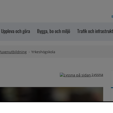
E
Uppleva och göra
Bygga, bo och miljö
Trafik och infrastruk
Vuxenutbildning
Yrkeshögskola
Lyssna