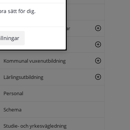
a sätt för dig.
Betyg och betygsbeställning
Gymnasiala yrkesutbildningar
llningar
Högskola och universitet
Kommunal vuxenutbildning
Lärlingsutbildning
Personal
Schema
Studie- och yrkesvägledning