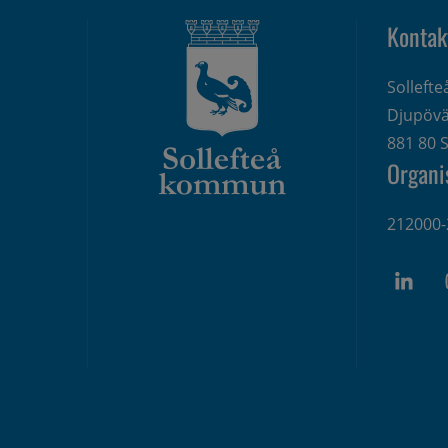
Kontak
Solleft
Djupövä
881 80 S
Organi
212000-