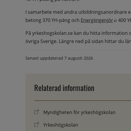
I samarbete med andra utbildningsanordnare er
Öppnas
betong 370 YH-päng och 
Energiingenjör
 400 
På yrkeshogskolan.se kan du hitta information om
övriga Sverige. Längre ned på sidan hittar du län
Senast uppdaterad
7 augusti 2026
Relaterad information
Myndigheten för yrkeshögskolan
Yrkeshögskolan