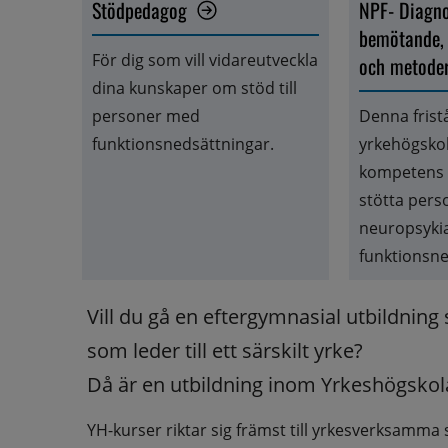
Stödpedagog
NPF- Diagnos
bemötande, a
Öppnas i nyt
För dig som vill vidareutveckla 
och metoder
dina kunskaper om stöd till 
personer med 
Denna frist
funktionsnedsättningar.
yrkehögskol
kompetens f
stötta pers
neuropsykia
funktionsne
Vill du gå en eftergymnasial utbildning
som leder till ett särskilt yrke? 
Då är en utbildning inom Yrkeshögskola
YH-kurser riktar sig främst till yrkesverksamma s