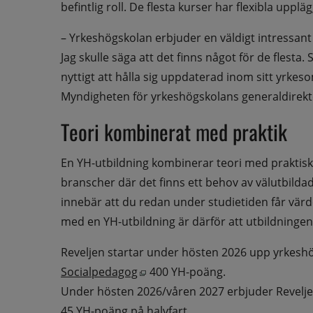
befintlig roll. De flesta kurser har flexibla uppl
– Yrkeshögskolan erbjuder en väldigt intressant
Jag skulle säga att det finns något för de flesta
nyttigt att hålla sig uppdaterad inom sitt yrkes
Myndigheten för yrkeshögskolans generaldirek
Teori kombinerat med praktik
En YH-utbildning kombinerar teori med praktisk
branscher där det finns ett behov av välutbildad 
innebär att du redan under studietiden får värde
med en YH-utbildning är därför att utbildningen s
Reveljen startar under hösten 2026 upp yrkeshö
Öppnas i nytt fönster.
Socialpedagog
 400 YH-poäng. 
Under hösten 2026/våren 2027 erbjuder Revelje
45 YH-poäng på halvfart.