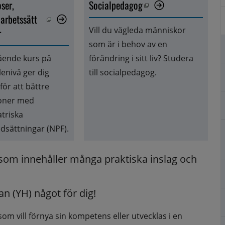
er, 
Socialpedagog
Öppnas i nytt fönster.
rbetssätt 
t fönster.
Vill du vägleda människor 
 
som är i behov av en 
ående kurs på 
förändring i sitt liv? Studera 
enivå ger dig 
till socialpedagog.
ör att bättre 
oner med 
triska 
dsättningar (NPF).
 som innehåller många praktiska inslag och 
n (YH) något för dig!
om vill förnya sin kompetens eller utvecklas i en 