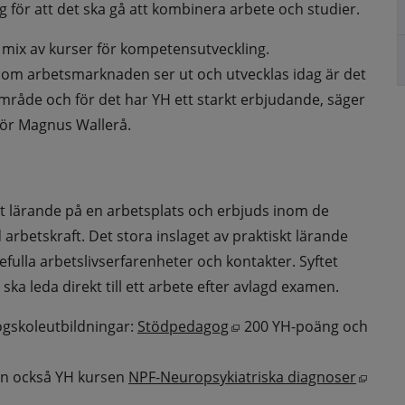
ägg för att det ska gå att kombinera arbete och studier.
 mix av kurser för kompetensutveckling. 
. Som arbetsmarknaden ser ut och utvecklas idag är det 
område och för det har YH ett starkt erbjudande, säger 
tör Magnus Wallerå.
t lärande på en arbetsplats och erbjuds inom de 
arbetskraft. Det stora inslaget av praktiskt lärande 
fulla arbetslivserfarenheter och kontakter. Syftet 
ka leda direkt till ett arbete efter avlagd examen.
Öppnas i nytt fönster.
gskoleutbildningar: 
Stödpedagog
 200 YH-poäng och 
Öppna
n också YH kursen 
NPF-Neuropsykiatriska diagnoser