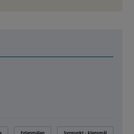
a
Felanmälan
Synpunkt - klagomål