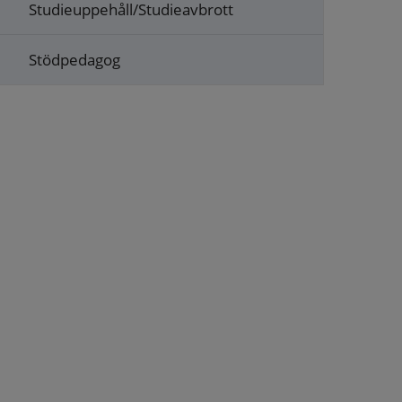
Studieuppehåll/Studieavbrott
Stödpedagog
s i nytt fönster.