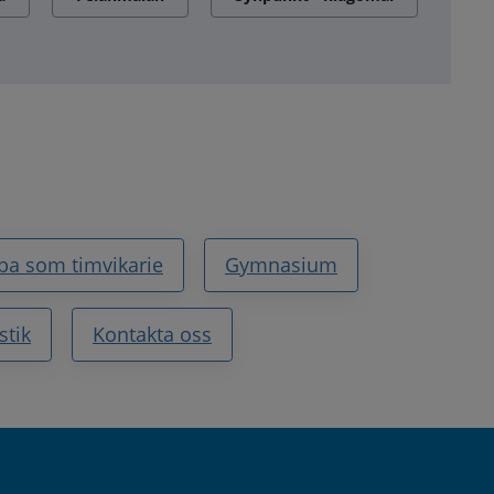
ba som timvikarie
Gymnasium
stik
Kontakta oss