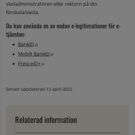
skoladministratören eller rektorn på din 
förskola/skola.
Du kan använda en av nedan e-legitimationer för e-
tjänsten:
Öppnas i nytt fönster.
BankID
Öppnas i nytt fönster.
Mobilt BankID
Öppnas i nytt fönster.
Freja eID+
Senast uppdaterad
13 april 2022
Relaterad information