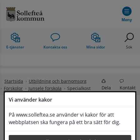
Hoppa till innehåll
Meny
E-tjänster
Kontakta oss
Mina sidor
Sök
Startsida
Utbildning och barnomsorg
Dela
Kontakt
Förskolor
Junsele förskola
Specialkost
Vi använder kakor
Specialkost
På www.solleftea.se använder vi kakor för att
Lyssna
webbplatsen ska fungera på ett bra sätt för dig.
Specialkost av medicinska skäl