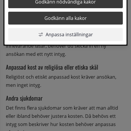
Bifoga ett intyg från vårdande läkare eller dietist. 
Godkänn nödvändiga kakor
Intyget ska vara inlämnat så snart som möjligt, men 
senast 1 månad efter ansökan.
Godkänn alla kakor
Om specialkosten av medicinska skäl behöver 
Anpassa inställningar
justeras eller om det gamla intyget gått ut under 
innevarande läsår, behöver du skicka in en ny 
ansökan med ett nytt intyg.
Anpassad kost av religiösa eller etiska skäl
Religiöst och etiskt anpassad kost kräver ansökan, 
men inget intyg.
Andra sjukdomar
Det finns flera sjukdomar som kräver att man alltid 
eller ibland behöver justera kosten. Då behövs ett 
intyg som beskriver hur kosten behöver anpassas 