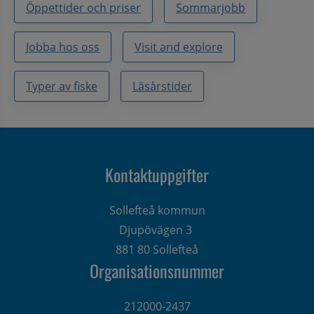
Öppettider och priser
Sommarjobb
Jobba hos oss
Visit and explore
Typer av fiske
Läsårstider
Kontaktuppgifter
Sollefteå kommun
Djupövägen 3 
881 80 Sollefteå
Organisationsnummer
212000-2437