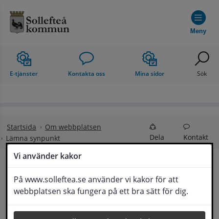
Hoppa till innehåll
Meny
E-tjänster
Kontakta oss
Mina sidor
Sök
Startsida
Om webbplatsen
Dela
Kontakt
Lämna synpunkt
Vi använder kakor
Lämna synpunkt
På www.solleftea.se använder vi kakor för att
Lyssna
webbplatsen ska fungera på ett bra sätt för dig.
Här kan du lämna synpunkter, förslag och 
klagomål, men också ge oss beröm på hemsida 