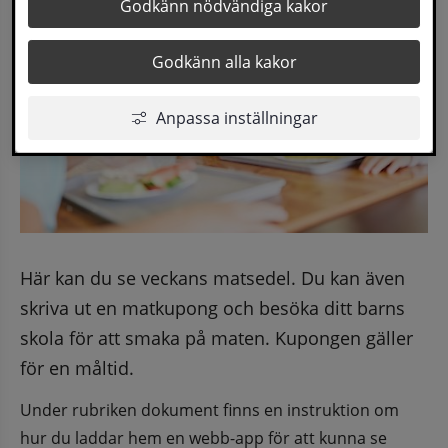
Godkänn nödvändiga kakor
Godkänn alla kakor
Anpassa inställningar
Här kan du se veckans matsedel. Du kan även 
skriva ut en matkupong och besöka ditt barns 
skola för att smaka på maten. Kupongen gäller 
för en måltid.
Under rubriken dokument finns en instruktion om 
hur du laddar hem en webb-app för att kunna se 