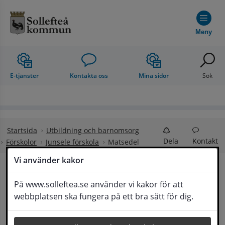
Hoppa till innehåll
Meny
E-tjänster
Kontakta oss
Mina sidor
Sök
Startsida
Utbildning och barnomsorg
Dela
Kontakt
Förskolor
Junsele förskola
Matsedel
Vi använder kakor
Matsedel och 
På www.solleftea.se använder vi kakor för att
Lyssna
webbplatsen ska fungera på ett bra sätt för dig.
matkupong för skola och förskola