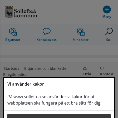
Hoppa till innehåll
Meny
E-tjänster
Kontakta oss
Mina sidor
Sök
Startsida
E-tjänster och blanketter
Dela
Kontakt
E-legitimation
Vi använder kakor
E-legitimation
På www.solleftea.se använder vi kakor för att
Lyssna
webbplatsen ska fungera på ett bra sätt för dig.
E-legitimation är en elektronisk id-handling som 
du kan använda för att legitimera dig på ett 