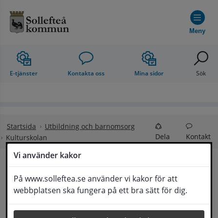
Hoppa till innehåll
Meny
E-tjänster
Kontakta oss
Mina sidor
Sök
Startsida
Utbildning och barnomsorg
Dela
Kontakt
Kulturskolan
Vi använder kakor
Sollefteå kulturskola
På www.solleftea.se använder vi kakor för att
Lyssna
webbplatsen ska fungera på ett bra sätt för dig.