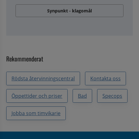
Synpunkt - klagomål
Rekommenderat
Rödsta återvinningscentral
Kontakta oss
Öppettider och priser
Bad
Specops
Jobba som timvikarie