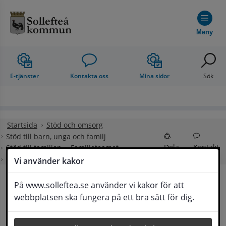
Hoppa till innehåll
Meny
E-tjänster
Kontakta oss
Mina sidor
Sök
Startsida
Stöd och omsorg
Stöd till barn, unga och familj
Dela
Kontakt
Stöd till familjen
Familjeteamet
ABC - Alla barn i centrum
Vi använder kakor
På www.solleftea.se använder vi kakor för att
webbplatsen ska fungera på ett bra sätt för dig.
Lyssna