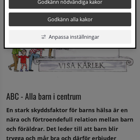
Godkänn nödvändiga kakor
Godkänn alla kakor
Anpassa inställningar
ABC - Alla barn i centrum
En stark skyddsfaktor för barns hälsa är en 
nära och förtroendefull relation mellan barn 
och föräldrar. Det leder till att barn blir 
trygga och mår bra och därför erbjuder 