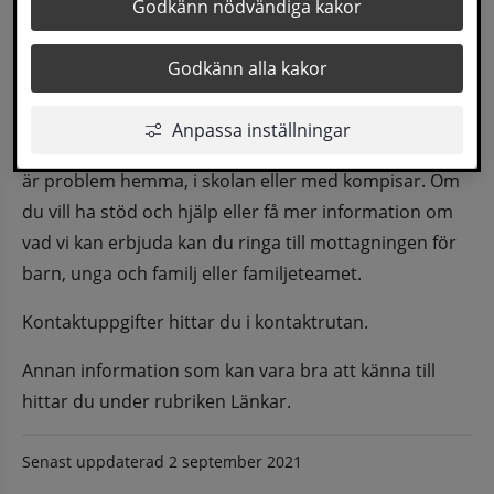
Behovet av råd, stöd och hjälp kan se olika ut i 
Godkänn nödvändiga kakor
olika situationer. Kommunen har därför olika 
Godkänn alla kakor
former av stöd och verksamhet som riktar sig 
till barn och ungdomar.
Anpassa inställningar
Du som är barn eller ungdom kanske upplever att det 
är problem hemma, i skolan eller med kompisar. Om 
du vill ha stöd och hjälp eller få mer information om 
vad vi kan erbjuda kan du ringa till mottagningen för 
barn, unga och familj eller familjeteamet.
Kontaktuppgifter hittar du i kontaktrutan.
Annan information som kan vara bra att känna till 
hittar du under rubriken Länkar.
Senast uppdaterad
2 september 2021