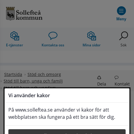
Hoppa till innehåll
Meny
E-tjänster
Kontakta oss
Mina sidor
Sök
Startsida
Stöd och omsorg
Stöd till barn, unga och familj
Dela
Kontakt
Stöd till barn och ungdom
Vi använder kakor
Stöd till barn och 
På www.solleftea.se använder vi kakor för att
Lyssna
webbplatsen ska fungera på ett bra sätt för dig.
ungdom