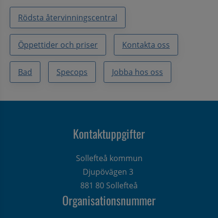
Rödsta återvinningscentral
Öppettider och priser
Kontakta oss
Bad
Specops
Jobba hos oss
Kontaktuppgifter
Sollefteå kommun
Djupövägen 3 
881 80 Sollefteå
Organisationsnummer