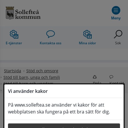
Hoppa till innehåll
Meny
E-tjänster
Kontakta oss
Mina sidor
Sök
Startsida
Stöd och omsorg
Stöd till barn, unga och familj
Dela
Kontakt
Stöd till barn och ungdom
Medling vid ungdomsbrott
Vi använder kakor
På www.solleftea.se använder vi kakor för att
Medling vid 
webbplatsen ska fungera på ett bra sätt för dig.
Lyssna
ungdomsbrott