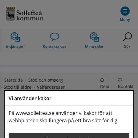
Hoppa till innehåll
Meny
E-tjänster
Kontakta oss
Mina sidor
Sök
Startsida
Stöd och omsorg
Dela
Kontakt
Stöd till äldre
Välfärdsresan
Vi använder kakor
På www.solleftea.se använder vi kakor för att
Lyssna
#VälfärdsresanSollefteå 
webbplatsen ska fungera på ett bra sätt för dig.