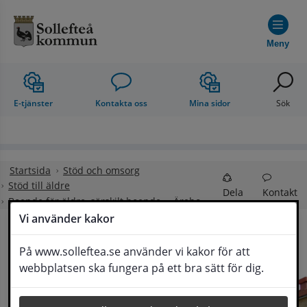
Hoppa till innehåll
Meny
E-tjänster
Kontakta oss
Mina sidor
Sök
Startsida
Stöd och omsorg
Stöd till äldre
Dela
Kontakt
Boende för äldre, särskilt boende
Ärebo
Vi använder kakor
Ärebo
På www.solleftea.se använder vi kakor för att
Lyssna
webbplatsen ska fungera på ett bra sätt för dig.