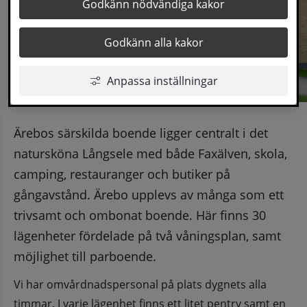
Godkänn nödvändiga kakor
Godkänn alla kakor
Anpassa inställningar
Ärebos särskilda boende ligger centralt i det 
natursköna Långsele med både Faxälven, skola, 
camping, restauranger och butiker på 
gångavstånd. Ärebo upplevs av många som ett 
trivsamt och ombonat boende. Här finns 30 
lägenheter fördelade på två våningsplan, samt 
möjlighet till parboende.
Vi har omvårdnadspersonal på plats dygnets alla 
timmar. I varje lägenhet finns ett litet pentry samt en 