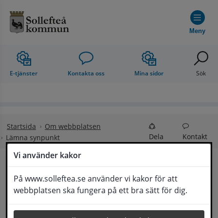
Hoppa till innehåll
Meny
E-tjänster
Kontakta oss
Mina sidor
Sök
Startsida
Om webbplatsen
Dela
Kontakt
Lämna synpunkt
Vi använder kakor
Lämna synpunkt
På www.solleftea.se använder vi kakor för att
Lyssna
webbplatsen ska fungera på ett bra sätt för dig.
Här kan du lämna synpunkter, förslag och 
klagomål, men också ge oss beröm på hemsida 