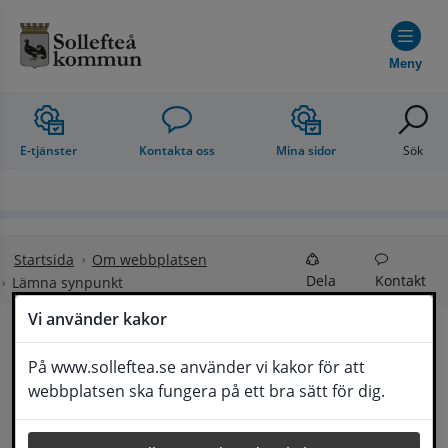
Hoppa till innehåll
Meny
E-tjänster
Kontakta oss
Mina sidor
Sök
Startsida
Om webbplatsen
Dela
Kontakt
Lämna synpunkt
Vi använder kakor
Lämna synpunkt
På www.solleftea.se använder vi kakor för att
Lyssna
webbplatsen ska fungera på ett bra sätt för dig.
Här kan du lämna synpunkter, förslag och 
klagomål, men också ge oss beröm på hemsida 