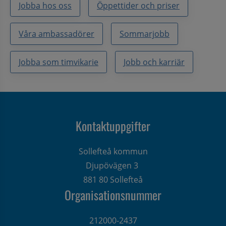
Jobba hos oss
Öppettider och priser
Våra ambassadörer
Sommarjobb
Jobba som timvikarie
Jobb och karriär
Kontaktuppgifter
Sollefteå kommun
Djupövägen 3 
881 80 Sollefteå
Organisationsnummer
212000-2437