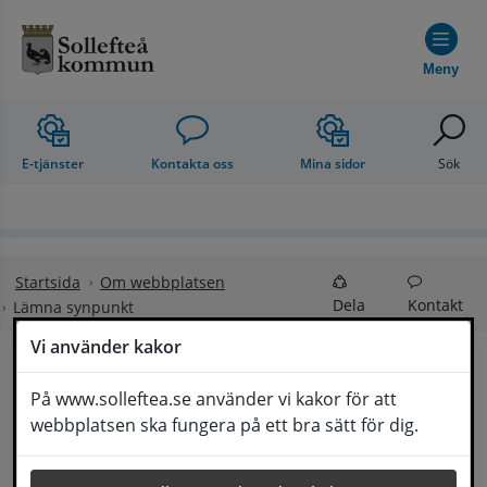
Hoppa till innehåll
Meny
E-tjänster
Kontakta oss
Mina sidor
Sök
Startsida
Om webbplatsen
Dela
Kontakt
Lämna synpunkt
Vi använder kakor
Lämna synpunkt
På www.solleftea.se använder vi kakor för att
Lyssna
webbplatsen ska fungera på ett bra sätt för dig.
Här kan du lämna synpunkter, förslag och 
klagomål, men också ge oss beröm på hemsida 