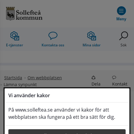
Hoppa till innehåll
Meny
E-tjänster
Kontakta oss
Mina sidor
Sök
Startsida
Om webbplatsen
Dela
Kontakt
Lämna synpunkt
Vi använder kakor
Lämna synpunkt
På www.solleftea.se använder vi kakor för att
Lyssna
webbplatsen ska fungera på ett bra sätt för dig.
Här kan du lämna synpunkter, förslag och 
klagomål, men också ge oss beröm på hemsida 