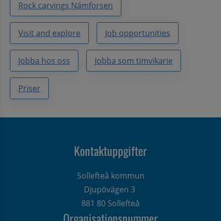
Rock carvings Nämforsen
Visit and explore
Job opportunities
Jobba hos oss
Jobba som timvikarie
Priser
Kontaktuppgifter
Sollefteå kommun
Djupövägen 3 
881 80 Sollefteå
Organisationsnummer