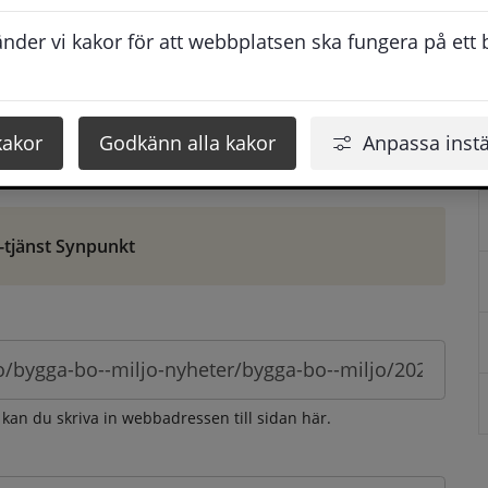
ontaktuppgifter. När du skriver in din synpunkt får du 
der vi kakor för att webbplatsen ska fungera på ett br
att vi ska kunna hjälpa dig bättre.
 som möjligt, men svarstiden beror givetvis på 
kakor
Godkänn alla kakor
Anpassa instä
öm gör du det via e-tjänsten Synpunkt
-tjänst Synpunkt
 kan du skriva in webbadressen till sidan här.