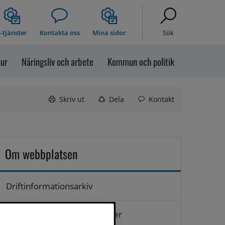
-tjänster
Kontakta oss
Mina sidor
Sök
tur
Näringsliv och arbete
Kommun och politik
Skriv ut
Dela
Kontakt
Om webbplatsen
Driftinformationsarkiv
Hantering av personuppgifter