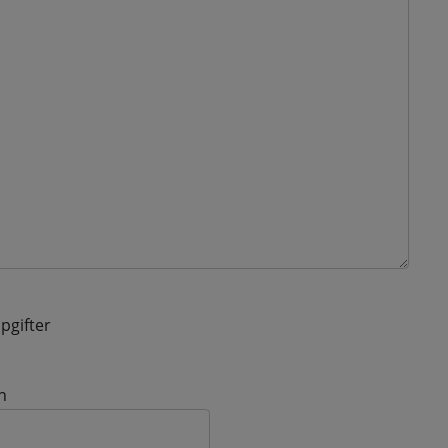
pgifter
n