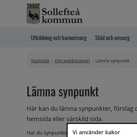
Hoppa till innehåll
Utbildning och barnomsorg
Stöd och omsorg
Startsida
Om webbplatsen
Lämna synpunkt
Lämna synpunkt
Här kan du lämna synpunkter, förslag 
hemsida eller särskild sida.
Vi använder kakor
Har du synpunkter på webbplatsen kan du skicka i