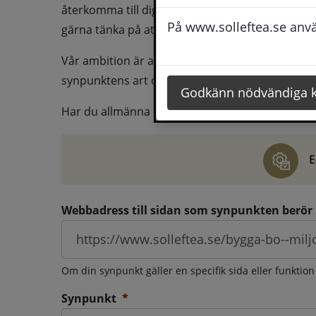
återkomma till dig behöver du även fylla i dina k
På www.solleftea.se använ
gärna tänka på att vara så tydlig som möjligt för 
Vår ambition är att besvara synpunkter så snart
synpunktens art och omfång.
Godkänn nödvändiga 
Har du allmänna synpunkter, klagomål eller ber
E
Webbadress till sidan som synpunkten berör
Om din synpunkt gäller en specifik sida eller funktion
(obligatorisk)
Synpunkt
*