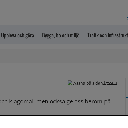
E
Uppleva och göra
Bygga, bo och miljö
Trafik och infrastruk
Lyssna
och klagomål, men också ge oss beröm på 
n dem via formuläret nedanför. Vill du att vi ska 