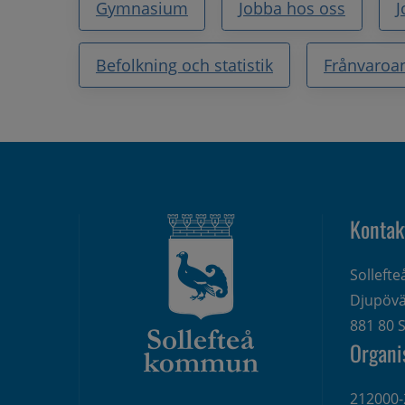
Gymnasium
Jobba hos oss
J
Befolkning och statistik
Frånvaroa
Kontak
Solleft
Djupövä
881 80 S
Organi
212000-