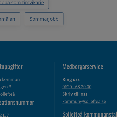
obba som timvikarie
nmälan
Sommarjobb
tuppgifter
Medborgarservice
eå kommun
Ring oss
gen 3 
0620 - 68 20 00
ollefteå
Skriv till oss
sationsnummer
kommun@solleftea.se
Sollefteå kommunanstäl
2437