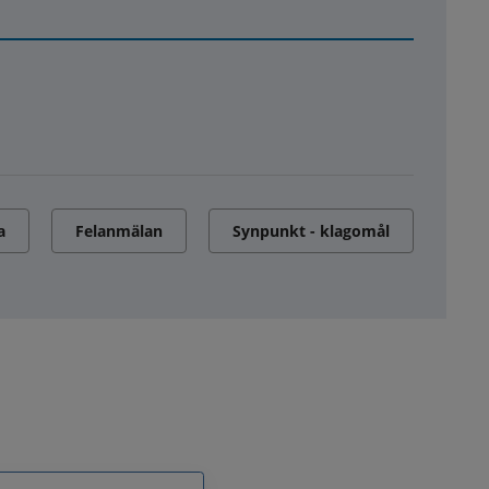
a
Felanmälan
Synpunkt - klagomål