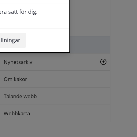
Kontakta oss
a sätt för dig.
Logga in
llningar
Lämna synpunkt
Nyhetsarkiv
Om kakor
Talande webb
Webbkarta