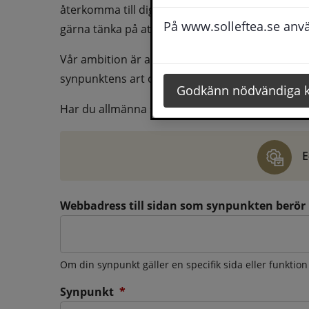
återkomma till dig behöver du även fylla i dina k
På www.solleftea.se använ
gärna tänka på att vara så tydlig som möjligt för 
Vår ambition är att besvara synpunkter så snart
synpunktens art och omfång.
Godkänn nödvändiga 
Har du allmänna synpunkter, klagomål eller ber
E
Webbadress till sidan som synpunkten berör
Om din synpunkt gäller en specifik sida eller funktion
(obligatorisk)
Synpunkt
*