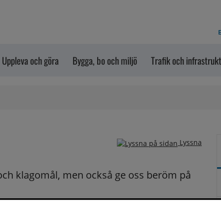
E
Uppleva och göra
Bygga, bo och miljö
Trafik och infrastruk
Lyssna
och klagomål, men också ge oss beröm på 
n dem via formuläret nedanför. Vill du att vi ska 