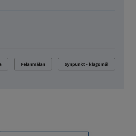
a
Felanmälan
Synpunkt - klagomål