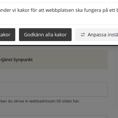
ontaktuppgifter. När du skriver in din synpunkt får du 
der vi kakor för att webbplatsen ska fungera på ett br
att vi ska kunna hjälpa dig bättre.
 som möjligt, men svarstiden beror givetvis på 
kakor
Godkänn alla kakor
Anpassa instä
öm gör du det via e-tjänsten Synpunkt
-tjänst Synpunkt
 kan du skriva in webbadressen till sidan här.