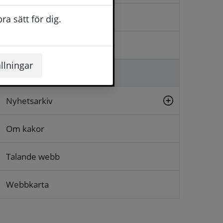
Kontakta oss
a sätt för dig.
Logga in
llningar
Lämna synpunkt
Nyhetsarkiv
Om kakor
Talande webb
Webbkarta