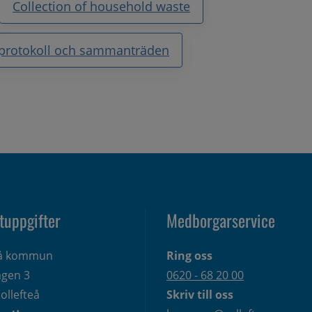
Collection of household waste
, protokoll och sammanträden
tuppgifter
Medborgarservice
eå kommun
Ring oss
gen 3 
0620 - 68 20 00
ollefteå
Skriv till oss