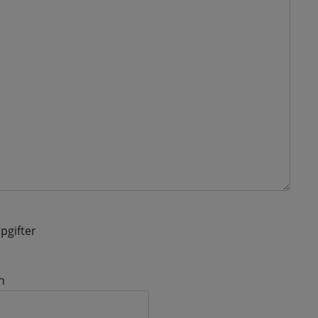
pgifter
n