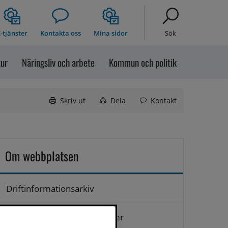
-tjänster
Kontakta oss
Mina sidor
Sök
tur
Näringsliv och arbete
Kommun och politik
Skriv ut
Dela
Kontakt
Om webbplatsen
Driftinformationsarkiv
Hantering av personuppgifter