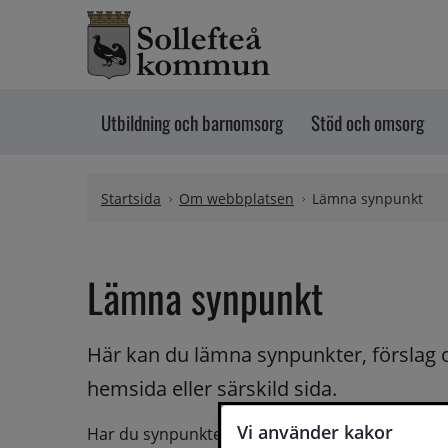
Hoppa till innehåll
Utbildning och barnomsorg
Stöd och omsorg
Startsida
Om webbplatsen
Lämna synpunkt
Lämna synpunkt
Här kan du lämna synpunkter, förslag 
hemsida eller särskild sida.
Vi använder kakor
Har du synpunkter på webbplatsen kan du skicka i