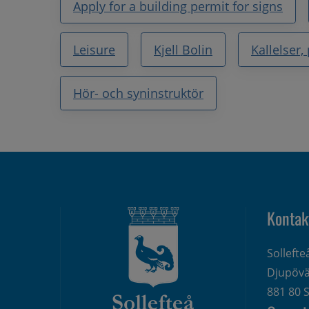
Apply for a building permit for signs
Leisure
Kjell Bolin
Kallelser
Hör- och syninstruktör
Kontak
Solleft
Djupövä
881 80 S