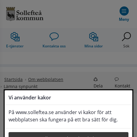
Hoppa till innehåll
Meny
E-tjänster
Kontakta oss
Mina sidor
Sök
Startsida
Om webbplatsen
Dela
Kontakt
Lämna synpunkt
Vi använder kakor
Lämna synpunkt
På www.solleftea.se använder vi kakor för att
Lyssna
webbplatsen ska fungera på ett bra sätt för dig.
Här kan du lämna synpunkter, förslag och 
klagomål, men också ge oss beröm på hemsida 