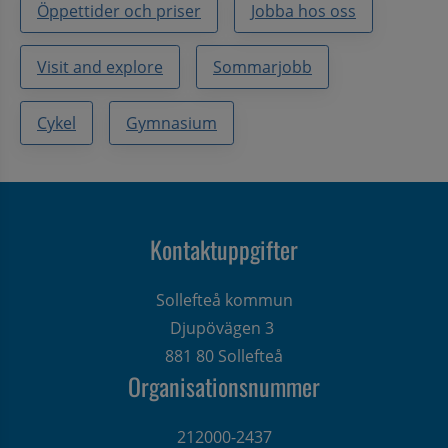
Öppettider och priser
Jobba hos oss
Visit and explore
Sommarjobb
Cykel
Gymnasium
Kontaktuppgifter
Sollefteå kommun
Djupövägen 3 
881 80 Sollefteå
Organisationsnummer
212000-2437