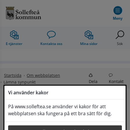
Hoppa till innehåll
Meny
E-tjänster
Kontakta oss
Mina sidor
Sök
Startsida
Om webbplatsen
Dela
Kontakt
Lämna synpunkt
Vi använder kakor
Lämna synpunkt
På www.solleftea.se använder vi kakor för att
Lyssna
webbplatsen ska fungera på ett bra sätt för dig.
Här kan du lämna synpunkter, förslag och 
klagomål, men också ge oss beröm på hemsida 