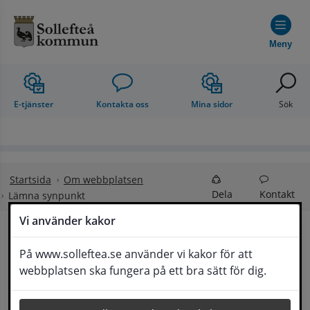
Hoppa till innehåll
Meny
E-tjänster
Kontakta oss
Mina sidor
Sök
Startsida
Om webbplatsen
Dela
Kontakt
Lämna synpunkt
Vi använder kakor
Lämna synpunkt
På www.solleftea.se använder vi kakor för att
Lyssna
webbplatsen ska fungera på ett bra sätt för dig.
Här kan du lämna synpunkter, förslag och 
klagomål, men också ge oss beröm på hemsida 