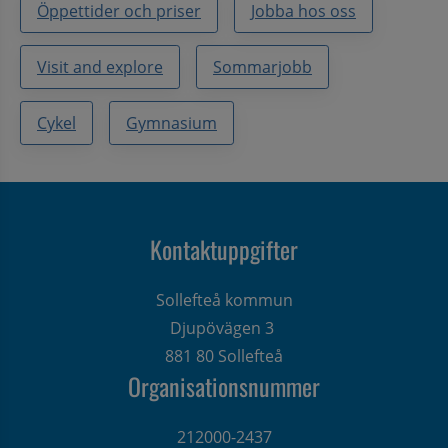
Öppettider och priser
Jobba hos oss
Visit and explore
Sommarjobb
Cykel
Gymnasium
Kontaktuppgifter
Sollefteå kommun
Djupövägen 3 
881 80 Sollefteå
Organisationsnummer
212000-2437