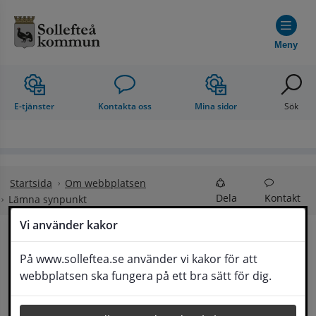
Hoppa till innehåll
Meny
E-tjänster
Kontakta oss
Mina sidor
Sök
Startsida
Om webbplatsen
Dela
Kontakt
Lämna synpunkt
Vi använder kakor
Lämna synpunkt
På www.solleftea.se använder vi kakor för att
Lyssna
webbplatsen ska fungera på ett bra sätt för dig.
Här kan du lämna synpunkter, förslag och 
klagomål, men också ge oss beröm på hemsida 