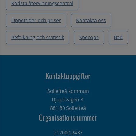
Rödsta återvinningscentral
Öppettider och priser
Kontakta oss
Befolkning och statistik
Specops
Bad
Kontaktuppgifter
Sollefteå kommun
Djupövägen 3 
881 80 Sollefteå
Organisationsnummer
212000-2437