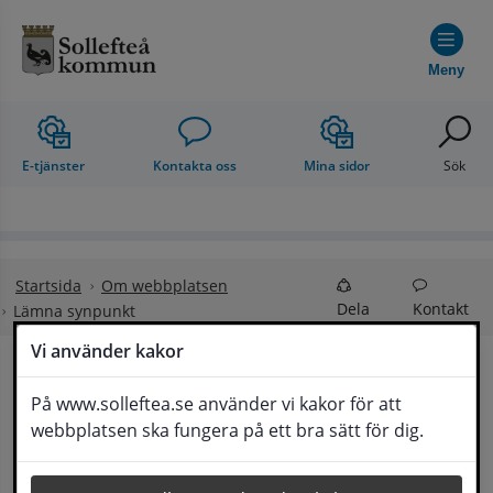
Hoppa till innehåll
Meny
E-tjänster
Kontakta oss
Mina sidor
Sök
Startsida
Om webbplatsen
Dela
Kontakt
Lämna synpunkt
Vi använder kakor
Lämna synpunkt
På www.solleftea.se använder vi kakor för att
Lyssna
webbplatsen ska fungera på ett bra sätt för dig.
Här kan du lämna synpunkter, förslag och 
klagomål, men också ge oss beröm på hemsida 