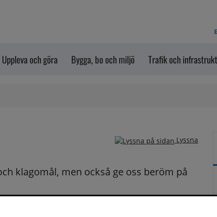
E
Uppleva och göra
Bygga, bo och miljö
Trafik och infrastruk
Lyssna
och klagomål, men också ge oss beröm på 
n dem via formuläret nedanför. Vill du att vi ska 