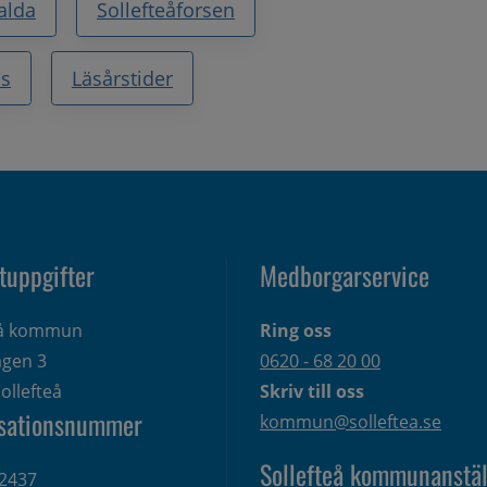
alda
Sollefteåforsen
ss
Läsårstider
tuppgifter
Medborgarservice
eå kommun
Ring oss
gen 3 
0620 - 68 20 00
ollefteå
Skriv till oss
sationsnummer
kommun@solleftea.se
Sollefteå kommunanstäl
2437