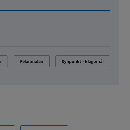
a
Felanmälan
Synpunkt - klagomål