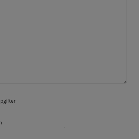
pgifter
n