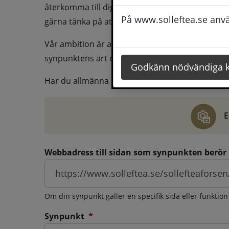
återkomma till dig behöver du även fylla i dina k
På www.solleftea.se använ
gärna tänka på att vara så tydlig som möjligt för 
Vår ambition är att besvara synpunkter så snart
synpunktens art och omfång.
Godkänn nödvändiga 
Har du allmänna synpunkter, klagomål eller ber
E
Webbadress till sidan som synpunkten berör
Om din synpunkt gäller en specifik sida eller funktion
(obligatorisk)
Synpunkt
*