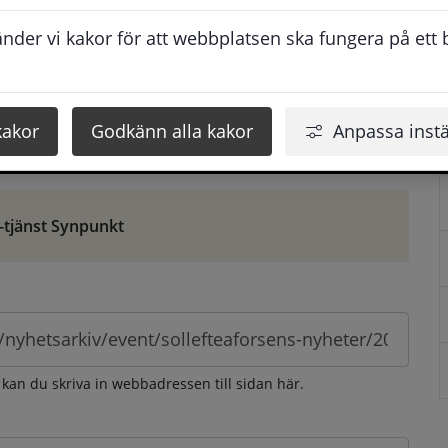
ontaktuppgifter. När du skriver in din synpunkt får du 
der vi kakor för att webbplatsen ska fungera på ett br
att vi ska kunna hjälpa dig bättre.
 som möjligt, men svarstiden beror givetvis på 
kakor
Godkänn alla kakor
Anpassa instä
öm gör du det via e-tjänsten Synpunkt
-tjänst Synpunkt
 kan du skriva in webbadressen till sidan här.