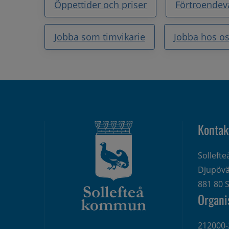
Öppettider och priser
Förtroendev
Jobba som timvikarie
Jobba hos o
Kontak
Solleft
Djupövä
881 80 S
Organi
212000-