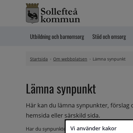
Hoppa till innehåll
Utbildning och barnomsorg
Stöd och omsorg
Startsida
Om webbplatsen
Lämna synpunkt
Lämna synpunkt
Här kan du lämna synpunkter, förslag 
hemsida eller särskild sida.
Vi använder kakor
Har du synpunkter på webbplatsen kan du skicka i