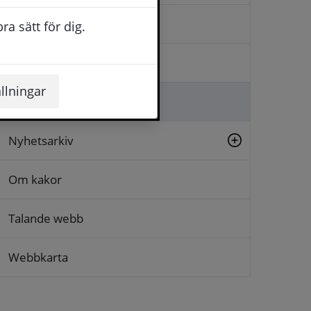
Kontakta oss
a sätt för dig.
Logga in
llningar
Lämna synpunkt
Nyhetsarkiv
Om kakor
Talande webb
Webbkarta