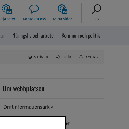
-tjänster
Kontakta oss
Mina sidor
Sök
tur
Näringsliv och arbete
Kommun och politik
Skriv ut
Dela
Kontakt
Om webbplatsen
Driftinformationsarkiv
Hantering av personuppgifter