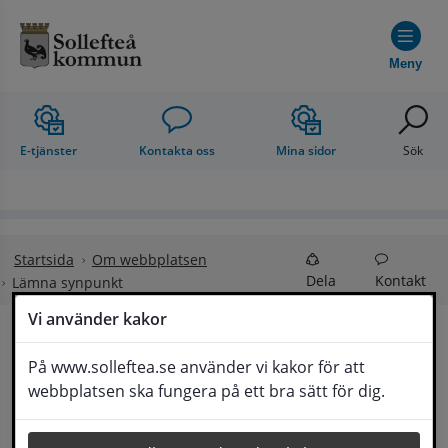
Hoppa till innehåll
Meny
E-tjänster
Kontakta oss
Mina sidor
Sök
Startsida
Om webbplatsen
Dela
Kontakt
Lämna synpunkt
Vi använder kakor
Lämna synpunkt
På www.solleftea.se använder vi kakor för att
Lyssna
webbplatsen ska fungera på ett bra sätt för dig.
Här kan du lämna synpunkter, förslag och 
klagomål, men också ge oss beröm på hemsida 