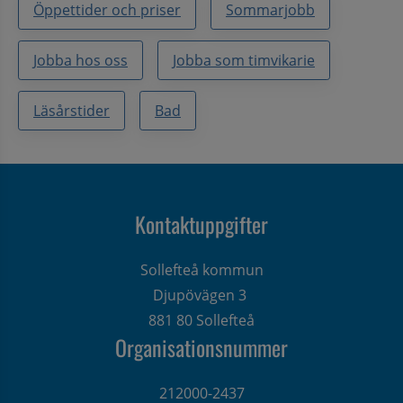
Öppettider och priser
Sommarjobb
Jobba hos oss
Jobba som timvikarie
Läsårstider
Bad
Kontaktuppgifter
Sollefteå kommun
Djupövägen 3 
881 80 Sollefteå
Organisationsnummer
212000-2437