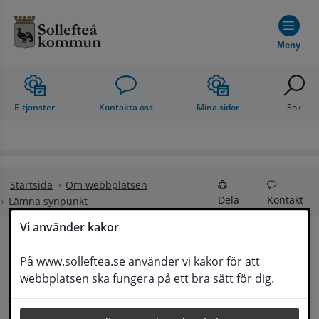
Hoppa till innehåll
Meny
E-tjänster
Kontakta oss
Mina sidor
Sök
Startsida
Om webbplatsen
Dela
Kontakt
Lämna synpunkt
Vi använder kakor
Lämna synpunkt
På www.solleftea.se använder vi kakor för att
Lyssna
webbplatsen ska fungera på ett bra sätt för dig.
Här kan du lämna synpunkter, förslag och 
klagomål, men också ge oss beröm på hemsida 