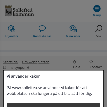
Hoppa till innehåll
Meny
E-tjänster
Kontakta oss
Mina sidor
Sök
Startsida
Om webbplatsen
Dela
Kontakt
Lämna synpunkt
Vi använder kakor
Lämna synpunkt
På www.solleftea.se använder vi kakor för att
Lyssna
webbplatsen ska fungera på ett bra sätt för dig.
Här kan du lämna synpunkter, förslag och 
klagomål, men också ge oss beröm på hemsida 