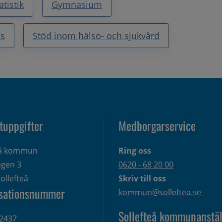
tistik
Gymnasium
ss
Stöd inom hälso- och sjukvård
tuppgifter
Medborgarservice
eå kommun
Ring oss
gen 3 
0620 - 68 20 00
ollefteå
Skriv till oss
sationsnummer
kommun@solleftea.se
Sollefteå kommunanstäl
2437