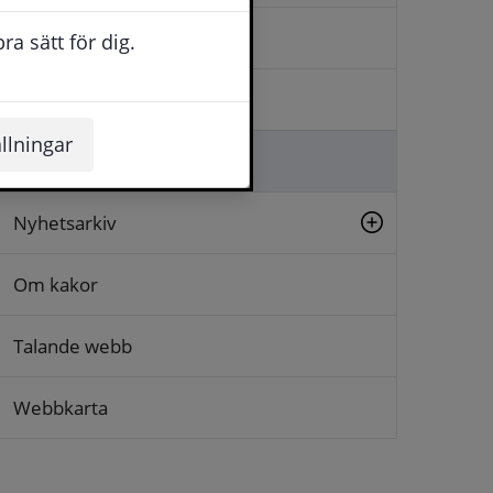
Kontakta oss
a sätt för dig.
Logga in
llningar
Lämna synpunkt
Nyhetsarkiv
Om kakor
Talande webb
Webbkarta