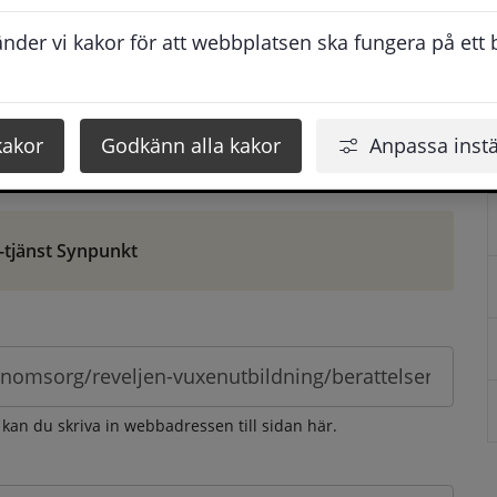
ontaktuppgifter. När du skriver in din synpunkt får du 
der vi kakor för att webbplatsen ska fungera på ett br
att vi ska kunna hjälpa dig bättre.
 som möjligt, men svarstiden beror givetvis på 
kakor
Godkänn alla kakor
Anpassa instä
öm gör du det via e-tjänsten Synpunkt
-tjänst Synpunkt
 kan du skriva in webbadressen till sidan här.