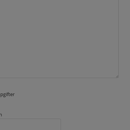
pgifter
n