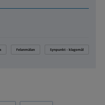
a
Felanmälan
Synpunkt - klagomål