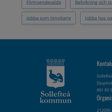
Förtroendevalda
Befolkning och sta
Jobba som timvikarie
Jobba hos o
Kontak
Solleft
Djupövä
881 80 S
Organi
212000-