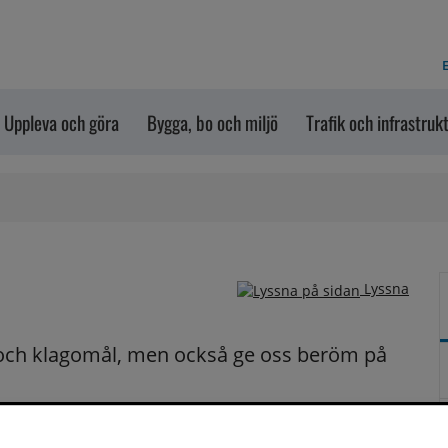
E
Uppleva och göra
Bygga, bo och miljö
Trafik och infrastruk
Lyssna
och klagomål, men också ge oss beröm på 
n dem via formuläret nedanför. Vill du att vi ska 