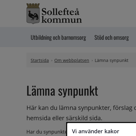
Hoppa till innehåll
Utbildning och barnomsorg
Stöd och omsorg
Startsida
Om webbplatsen
Lämna synpunkt
Lämna synpunkt
Här kan du lämna synpunkter, förslag 
hemsida eller särskild sida.
Vi använder kakor
Har du synpunkter på webbplatsen kan du skicka i