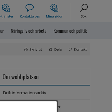
-tjänster
Kontakta oss
Mina sidor
Sök
tur
Näringsliv och arbete
Kommun och politik
Skriv ut
Dela
Kontakt
Om webbplatsen
Driftinformationsarkiv
Hantering av personuppgifter