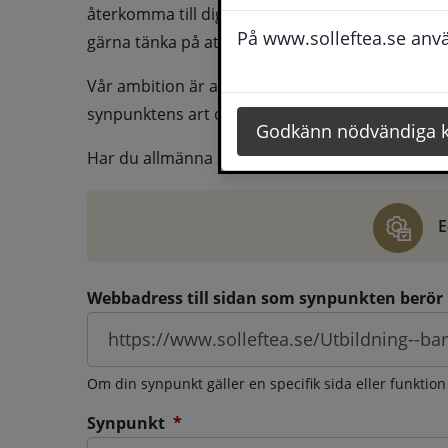
återkomma till dig behöver du även fylla i dina k
På www.solleftea.se använ
gärna tänka på att vara så tydlig som möjligt för 
Vår ambition är att besvara synpunkter så snart
synpunktens art och omfång.
Godkänn nödvändiga 
Har du allmänna synpunkter, klagomål eller ber
E
Webbadress till sidan som synpunkten berör
Om din synpunkt gäller en specifik sida eller funktion
(obligatorisk)
Synpunkt
*