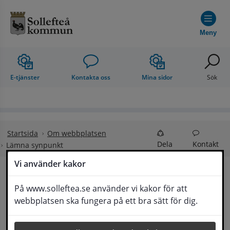
Hoppa till innehåll
Meny
E-tjänster
Kontakta oss
Mina sidor
Sök
Startsida
Om webbplatsen
Dela
Kontakt
Lämna synpunkt
Vi använder kakor
Lämna synpunkt
På www.solleftea.se använder vi kakor för att
Lyssna
webbplatsen ska fungera på ett bra sätt för dig.
Här kan du lämna synpunkter, förslag och 
klagomål, men också ge oss beröm på hemsida 