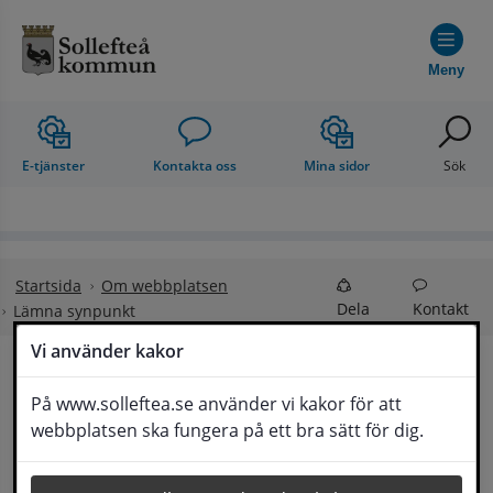
Hoppa till innehåll
Meny
E-tjänster
Kontakta oss
Mina sidor
Sök
Startsida
Om webbplatsen
Dela
Kontakt
Lämna synpunkt
Vi använder kakor
Lämna synpunkt
På www.solleftea.se använder vi kakor för att
Lyssna
webbplatsen ska fungera på ett bra sätt för dig.
Här kan du lämna synpunkter, förslag och 
klagomål, men också ge oss beröm på hemsida 