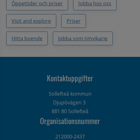
Öppettider och priser
Jobba hos oss
Visit and explore
Priser
Hitta boende
Jobba som timvikarie
Kontaktuppgifter
Sollefteå kommun
Djupövägen 3 
881 80 Sollefteå
Organisationsnummer
212000-2437