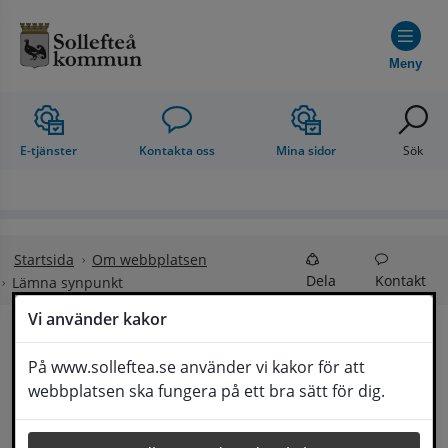
Hoppa till innehåll
Meny
E-tjänster
Kontakta oss
Mina sidor
Sök
Startsida
Om webbplatsen
Dela
Kontakt
Lämna synpunkt
Vi använder kakor
Lämna synpunkt
På www.solleftea.se använder vi kakor för att
Lyssna
webbplatsen ska fungera på ett bra sätt för dig.
Här kan du lämna synpunkter, förslag och 
klagomål, men också ge oss beröm på hemsida 