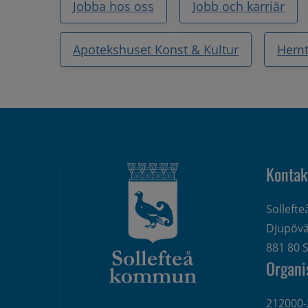
Jobba hos oss
Jobb och karriär
Apotekshuset Konst & Kultur
Hemt
Kontak
Solleft
Djupövä
881 80 S
Organi
212000-