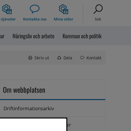
-tjänster
Kontakta oss
Mina sidor
Sök
tur
Näringsliv och arbete
Kommun och politik
Skriv ut
Dela
Kontakt
Om webbplatsen
Driftinformationsarkiv
Hantering av personuppgifter