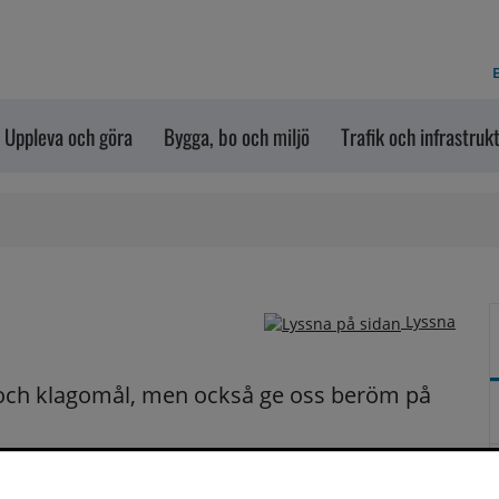
E
Uppleva och göra
Bygga, bo och miljö
Trafik och infrastruk
Lyssna
och klagomål, men också ge oss beröm på 
n dem via formuläret nedanför. Vill du att vi ska 