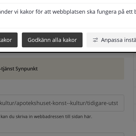
ontaktuppgifter. När du skriver in din synpunkt får du 
der vi kakor för att webbplatsen ska fungera på ett br
att vi ska kunna hjälpa dig bättre.
 som möjligt, men svarstiden beror givetvis på 
kakor
Godkänn alla kakor
Anpassa instä
öm gör du det via e-tjänsten Synpunkt
-tjänst Synpunkt
 kan du skriva in webbadressen till sidan här.