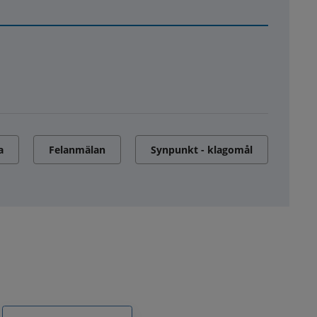
a
Felanmälan
Synpunkt - klagomål