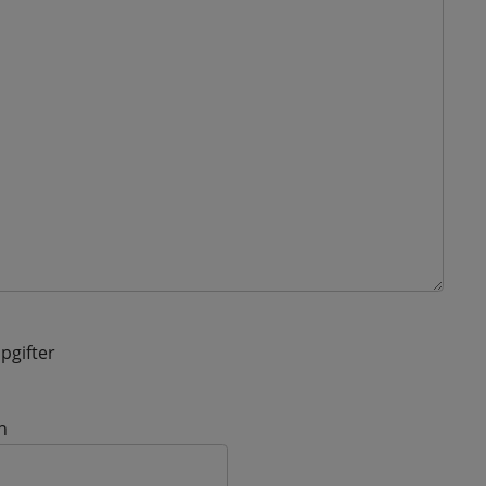
pgifter
n