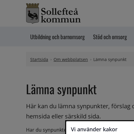
Hoppa till innehåll
Utbildning och barnomsorg
Stöd och omsorg
Startsida
Om webbplatsen
Lämna synpunkt
Lämna synpunkt
Här kan du lämna synpunkter, förslag 
hemsida eller särskild sida.
Vi använder kakor
Har du synpunkter på webbplatsen kan du skicka i