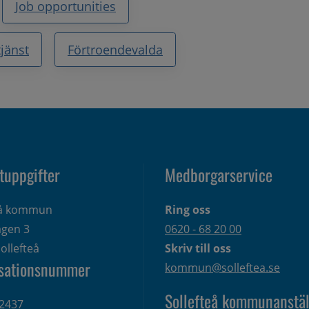
Job opportunities
jänst
Förtroendevalda
tuppgifter
Medborgarservice
eå kommun
Ring oss
gen 3 
0620 - 68 20 00
ollefteå
Skriv till oss
sationsnummer
kommun@solleftea.se
Sollefteå kommunanstäl
2437