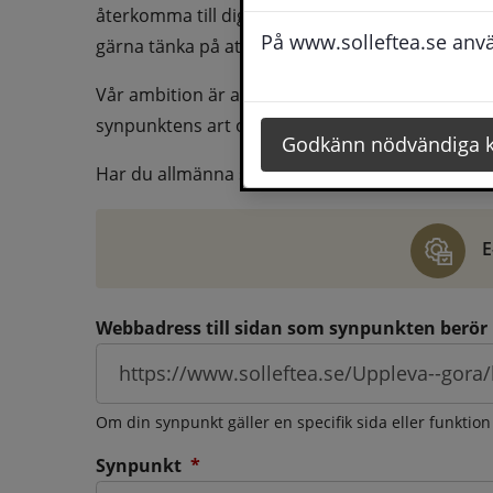
återkomma till dig behöver du även fylla i dina k
På www.solleftea.se använ
gärna tänka på att vara så tydlig som möjligt för 
Vår ambition är att besvara synpunkter så snart
synpunktens art och omfång.
Godkänn nödvändiga 
Har du allmänna synpunkter, klagomål eller ber
E
Webbadress till sidan som synpunkten berör
Om din synpunkt gäller en specifik sida eller funktion
(obligatorisk)
Synpunkt
*