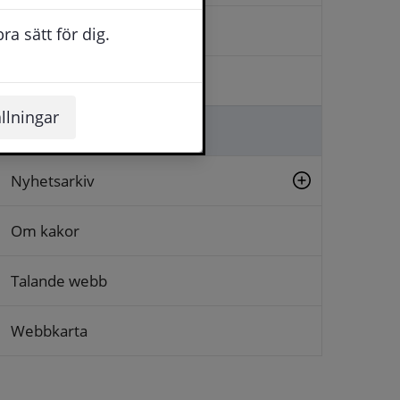
Kontakta oss
a sätt för dig.
Logga in
llningar
Lämna synpunkt
Nyhetsarkiv
Om kakor
Talande webb
Webbkarta