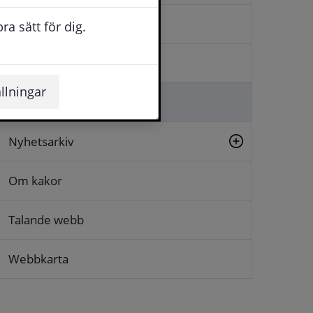
Kontakta oss
a sätt för dig.
Logga in
llningar
Lämna synpunkt
Nyhetsarkiv
Om kakor
Talande webb
Webbkarta