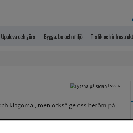
E
Uppleva och göra
Bygga, bo och miljö
Trafik och infrastruk
Lyssna
och klagomål, men också ge oss beröm på 
n dem via formuläret nedanför. Vill du att vi ska 