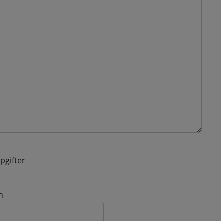
pgifter
n