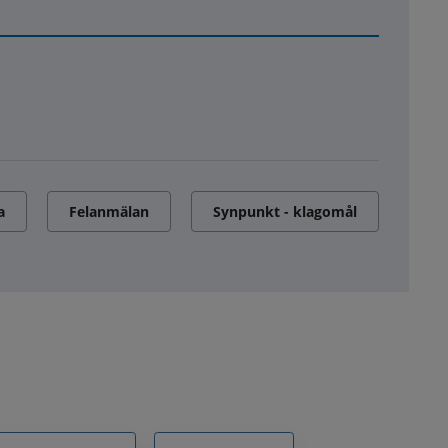
a
Felanmälan
Synpunkt - klagomål