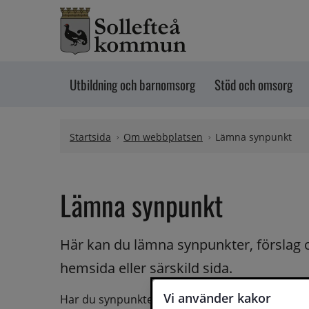
Hoppa till innehåll
Utbildning och barnomsorg
Stöd och omsorg
Startsida
Om webbplatsen
Lämna synpunkt
Lämna synpunkt
Här kan du lämna synpunkter, förslag 
hemsida eller särskild sida.
Vi använder kakor
Har du synpunkter på webbplatsen kan du skicka i