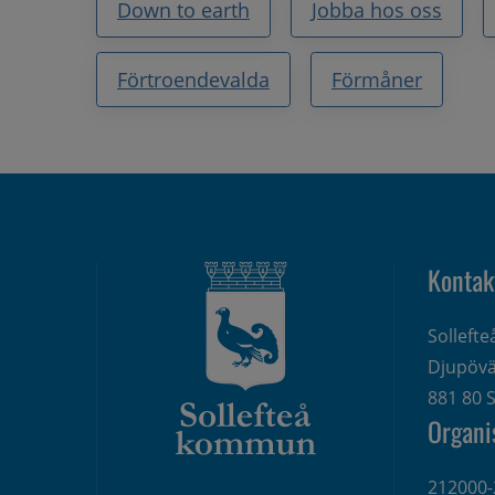
Down to earth
Jobba hos oss
Förtroendevalda
Förmåner
Kontak
Solleft
Djupövä
881 80 S
Organi
212000-