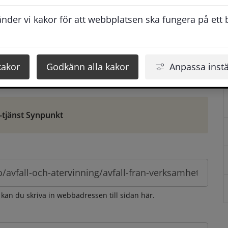
ontaktuppgifter. När du skriver in din synpunkt får du 
der vi kakor för att webbplatsen ska fungera på ett br
att vi ska kunna hjälpa dig bättre.
 som möjligt, men svarstiden beror givetvis på 
kakor
Godkänn alla kakor
Anpassa instä
öm gör du det via e-tjänsten Synpunkt
-tjänst Synpunkt
 kan du skriva in webbadressen till sidan här.