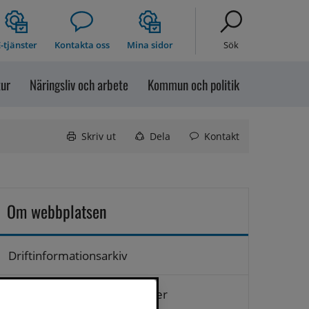
-tjänster
Kontakta oss
Mina sidor
Sök
tur
Näringsliv och arbete
Kommun och politik
Skriv ut
Dela
Kontakt
Om webbplatsen
Driftinformationsarkiv
Hantering av personuppgifter