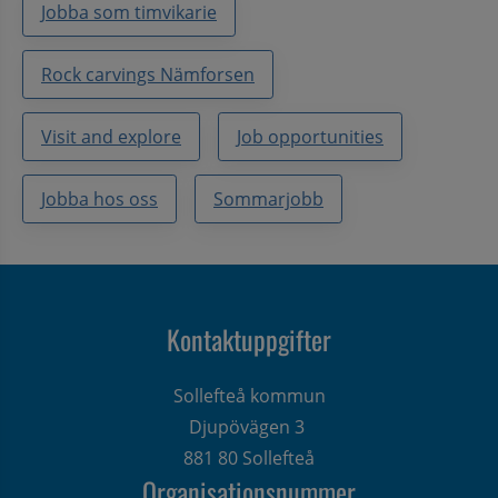
Jobba som timvikarie
Rock carvings Nämforsen
Visit and explore
Job opportunities
Jobba hos oss
Sommarjobb
Kontaktuppgifter
Sollefteå kommun
Djupövägen 3 
881 80 Sollefteå
Organisationsnummer