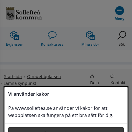
Hoppa till innehåll
Meny
E-tjänster
Kontakta oss
Mina sidor
Sök
Startsida
Om webbplatsen
Dela
Kontakt
Lämna synpunkt
Vi använder kakor
Lämna synpunkt
På www.solleftea.se använder vi kakor för att
Lyssna
webbplatsen ska fungera på ett bra sätt för dig.
Här kan du lämna synpunkter, förslag och 
klagomål, men också ge oss beröm på hemsida 