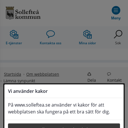
Hoppa till innehåll
Meny
E-tjänster
Kontakta oss
Mina sidor
Sök
Startsida
Om webbplatsen
Dela
Kontakt
Lämna synpunkt
Vi använder kakor
Lämna synpunkt
På www.solleftea.se använder vi kakor för att
Lyssna
webbplatsen ska fungera på ett bra sätt för dig.
Här kan du lämna synpunkter, förslag och 
klagomål, men också ge oss beröm på hemsida 