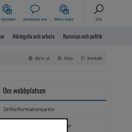
-tjänster
Kontakta oss
Mina sidor
Sök
tur
Näringsliv och arbete
Kommun och politik
Skriv ut
Dela
Kontakt
Om webbplatsen
Driftinformationsarkiv
Hantering av personuppgifter