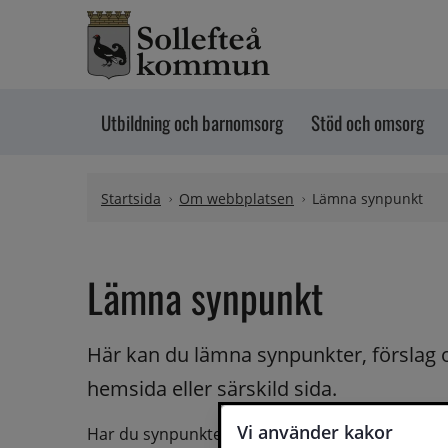
Hoppa till innehåll
Utbildning och barnomsorg
Stöd och omsorg
Startsida
Om webbplatsen
Lämna synpunkt
Lämna synpunkt
Här kan du lämna synpunkter, förslag 
hemsida eller särskild sida.
Vi använder kakor
Har du synpunkter på webbplatsen kan du skicka i