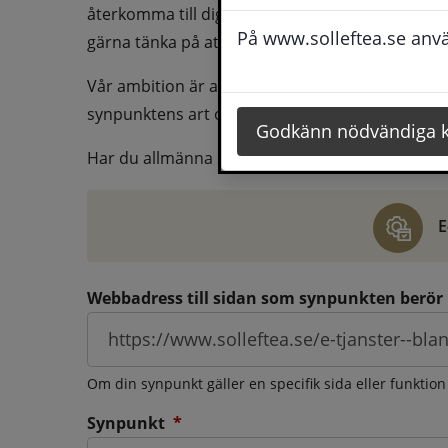
återkomma till dig behöver du även fylla i dina k
På www.solleftea.se använ
gärna tänka på att vara så tydlig som möjligt för 
Vår ambition är att besvara synpunkter så snart
synpunktens art och omfång.
Godkänn nödvändiga 
Har du allmänna synpunkter, klagomål eller ber
E
Webbadress till sidan som synpunkten berör
Om din synpunkt gäller en specifik sida eller funktion
(obligatorisk)
Synpunkt
*