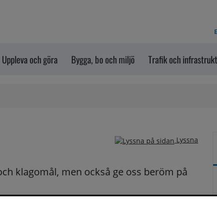
E
Uppleva och göra
Bygga, bo och miljö
Trafik och infrastruk
Lyssna
och klagomål, men också ge oss beröm på 
n dem via formuläret nedanför. Vill du att vi ska 