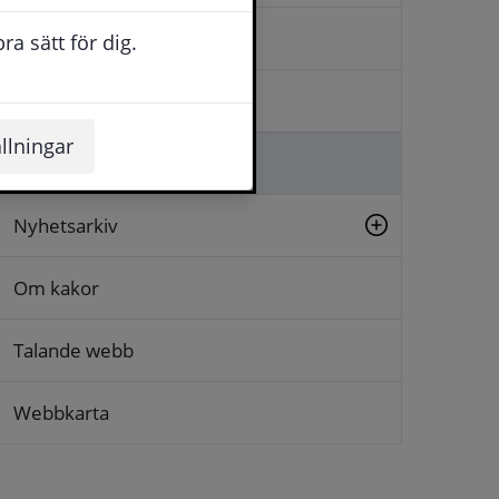
Kontakta oss
a sätt för dig.
Logga in
llningar
Lämna synpunkt
Nyhetsarkiv
Om kakor
Talande webb
Webbkarta