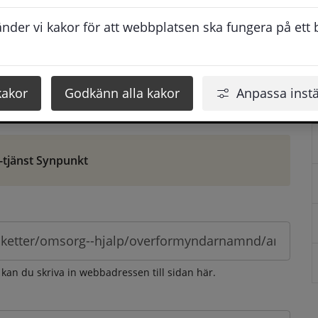
ontaktuppgifter. När du skriver in din synpunkt får du 
der vi kakor för att webbplatsen ska fungera på ett br
att vi ska kunna hjälpa dig bättre.
 som möjligt, men svarstiden beror givetvis på 
kakor
Godkänn alla kakor
Anpassa instä
öm gör du det via e-tjänsten Synpunkt
-tjänst Synpunkt
 kan du skriva in webbadressen till sidan här.