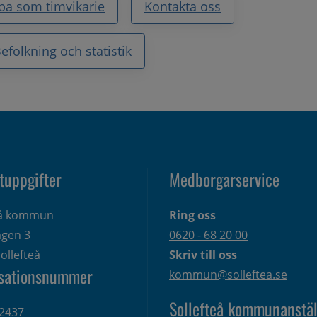
ba som timvikarie
Kontakta oss
efolkning och statistik
tuppgifter
Medborgarservice
eå kommun
Ring oss
gen 3 
0620 - 68 20 00
ollefteå
Skriv till oss
sationsnummer
kommun@solleftea.se
Sollefteå kommunanstäl
2437