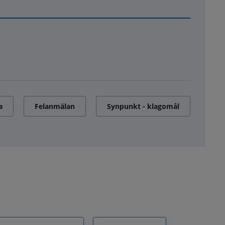
a
Felanmälan
Synpunkt - klagomål