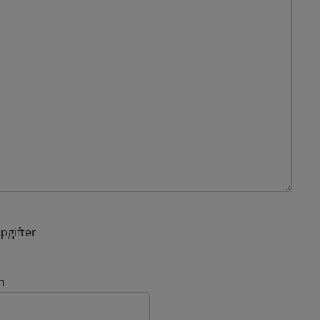
pgifter
n