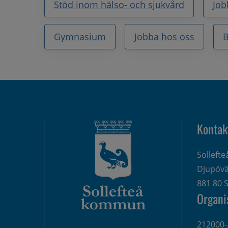
Stöd inom hälso- och sjukvård
Job
Gymnasium
Jobba hos oss
B
Kontak
Solleft
Djupövä
881 80 S
Organi
212000-