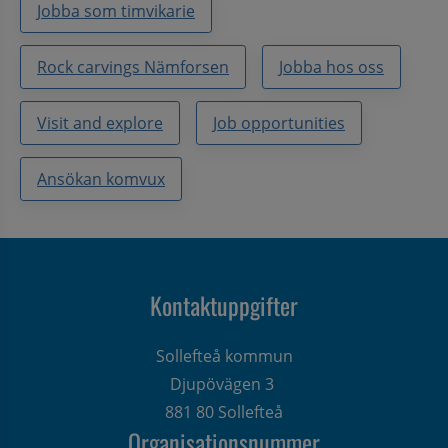
Jobba som timvikarie
Rock carvings Nämforsen
Jobba hos oss
Visit and explore
Job opportunities
Ansökan komvux
Kontaktuppgifter
Sollefteå kommun
Djupövägen 3 
881 80 Sollefteå
Organisationsnummer