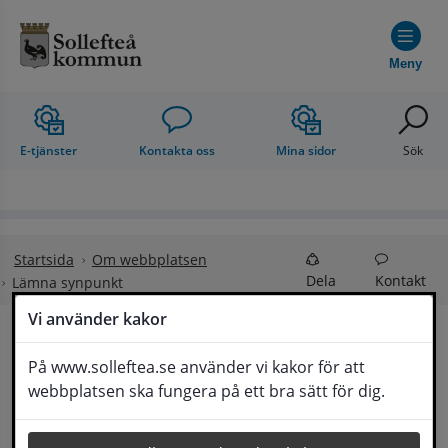
Hoppa till innehåll
Meny
E-tjänster
Kontakta oss
Mina sidor
Sök
Startsida
Om webbplatsen
Dela
Kontakt
Lämna synpunkt
Vi använder kakor
Lämna synpunkt
På www.solleftea.se använder vi kakor för att
Lyssna
webbplatsen ska fungera på ett bra sätt för dig.
Här kan du lämna synpunkter, förslag och 
klagomål, men också ge oss beröm på hemsida 